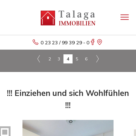
0 23 23 / 99 39 29 - 0
2
3
4
5
6
!!! Einziehen und sich Wohlfühlen
!!!