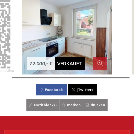
72.000,- €
VERKAUFT
Facebook
(Twitter)
Notizblock (
)
merken
drucken