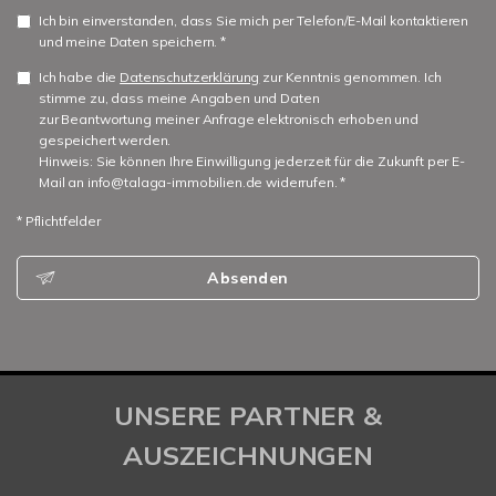
Ich bin einverstanden, dass Sie mich per Telefon/E-Mail kontaktieren
und meine Daten speichern. *
Ich habe die
Datenschutzerklärung
zur Kenntnis genommen. Ich
stimme zu, dass meine Angaben und Daten
zur Beantwortung meiner Anfrage elektronisch erhoben und
gespeichert werden.
Hinweis: Sie können Ihre Einwilligung jederzeit für die Zukunft per E-
Mail an info@talaga-immobilien.de widerrufen. *
* Pflichtfelder
Absenden
UNSERE PARTNER &
AUSZEICHNUNGEN