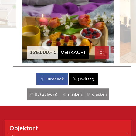
135.000,- €
VERKAUFT
Facebook
(Twitter)
Notizblock (
)
merken
drucken
Objektart