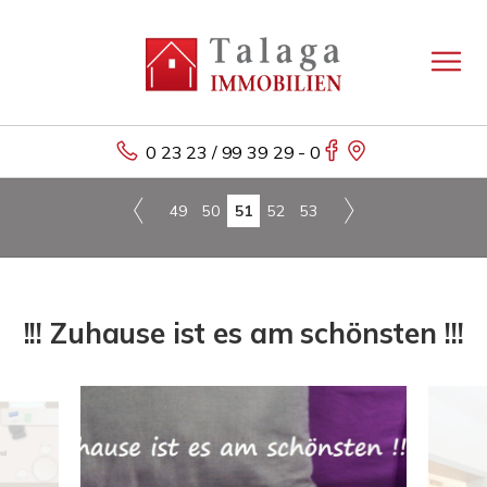
0 23 23 / 99 39 29 - 0
49
50
51
52
53
!!! Zuhause ist es am schönsten !!!