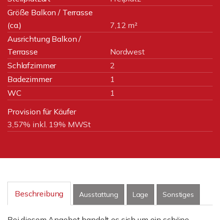
Größe Balkon / Terrasse
(ca.)
7,12 m²
Ausrichtung Balkon /
Terrasse
Nordwest
Schlafzimmer
2
Badezimmer
1
WC
1
Provision für Käufer
3,57% inkl. 19% MWSt
Beschreibung
Ausstattung
Lage
Sonstiges
Bei diesem Angebot handelt es sich um ein schöne,