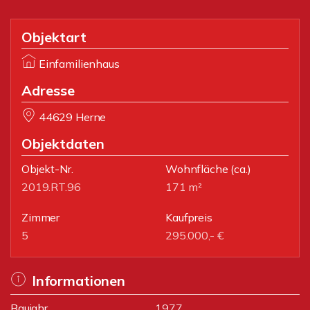
Objektart
Einfamilienhaus
Adresse
44629 Herne
Objektdaten
Objekt-Nr.
Wohnfläche
(ca.)
2019.RT.96
171 m²
Zimmer
Kaufpreis
5
295.000,- €
Informationen
Baujahr
1977