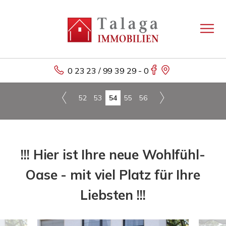
0 23 23 / 99 39 29 - 0
52
53
54
55
56
!!! Hier ist Ihre neue Wohlfühl-
Oase - mit viel Platz für Ihre
Liebsten !!!