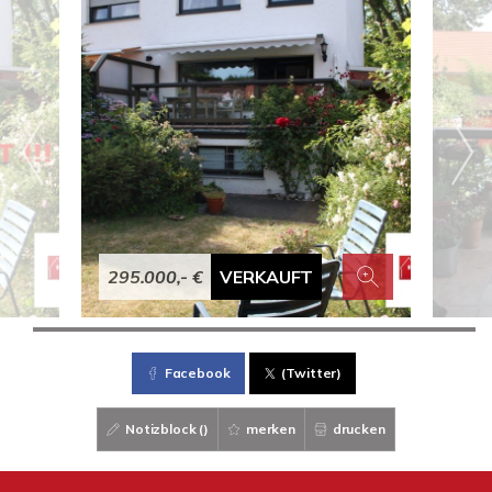
295.000,- €
VERKAUFT
Facebook
(Twitter)
Notizblock (
)
merken
drucken