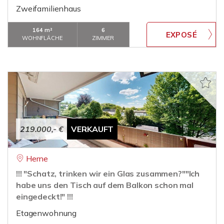
Zweifamilienhaus
164 m²
6
WOHNFLÄCHE
ZIMMER
219.000,- €
VERKAUFT
Herne
!!! "Schatz, trinken wir ein Glas zusammen?""Ich
habe uns den Tisch auf dem Balkon schon mal
eingedeckt!" !!!
Etagenwohnung