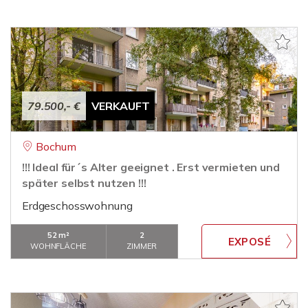
79.500,- €
VERKAUFT
Bochum
!!! Ideal für´s Alter geeignet . Erst vermieten und
später selbst nutzen !!!
Erdgeschosswohnung
52 m²
2
WOHNFLÄCHE
ZIMMER