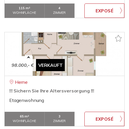
115 m²
4
WOHNFLÄCHE
ZIMMER
98.000,- €
VERKAUFT
Herne
!!! Sichern Sie Ihre Altersversorgung !!!
Etagenwohnung
65 m²
3
WOHNFLÄCHE
ZIMMER