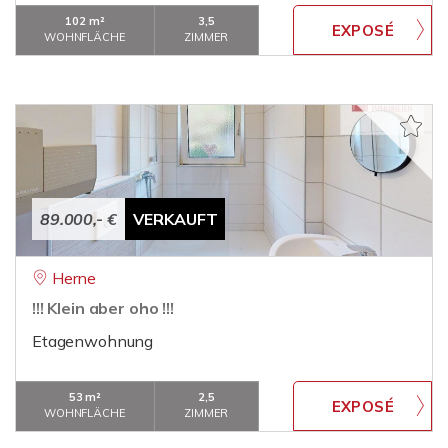
102 m²
3,5
WOHNFLÄCHE
ZIMMER
89.000,- €
VERKAUFT
Herne
!!! Klein aber oho !!!
Etagenwohnung
53 m²
2,5
WOHNFLÄCHE
ZIMMER