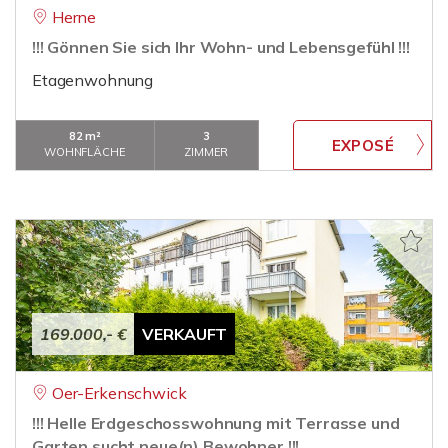
Herne
!!! Gönnen Sie sich Ihr Wohn- und Lebensgefühl !!!
Etagenwohnung
82 m²
3
WOHNFLÄCHE
ZIMMER
169.000,- €
VERKAUFT
Oer-Erkenschwick
!!! Helle Erdgeschosswohnung mit Terrasse und
Garten sucht neue(n) Bewohner !!!