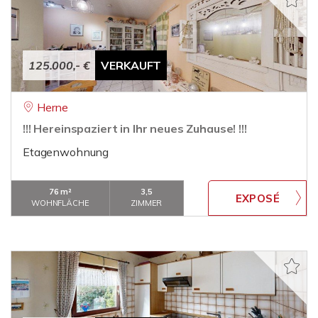
125.000,- €
VERKAUFT
Herne
!!! Hereinspaziert in Ihr neues Zuhause! !!!
Etagenwohnung
76 m²
3,5
WOHNFLÄCHE
ZIMMER