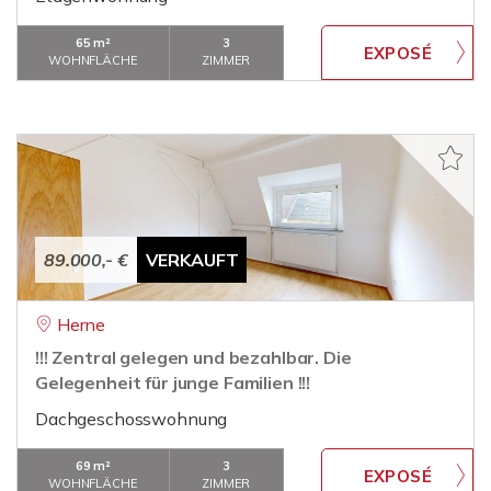
65 m²
3
WOHNFLÄCHE
ZIMMER
89.000,- €
VERKAUFT
Herne
!!! Zentral gelegen und bezahlbar. Die
Gelegenheit für junge Familien !!!
Dachgeschosswohnung
69 m²
3
WOHNFLÄCHE
ZIMMER