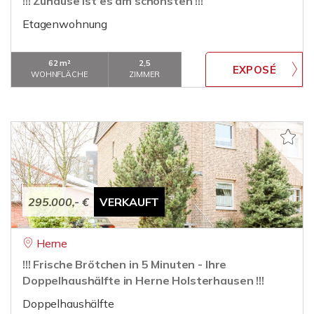
!!! Zuhause ist es am schönsten !!!
Etagenwohnung
62 m²
2,5
WOHNFLÄCHE
ZIMMER
295.000,- €
VERKAUFT
Herne
!!! Frische Brötchen in 5 Minuten - Ihre
Doppelhaushälfte in Herne Holsterhausen !!!
Doppelhaushälfte