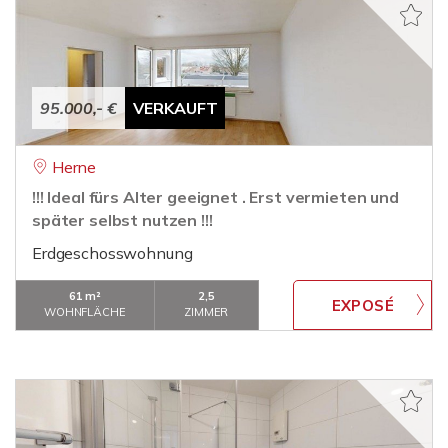
95.000,- €
VERKAUFT
Herne
!!! Ideal fürs Alter geeignet . Erst vermieten und
später selbst nutzen !!!
Erdgeschosswohnung
61 m²
2,5
WOHNFLÄCHE
ZIMMER