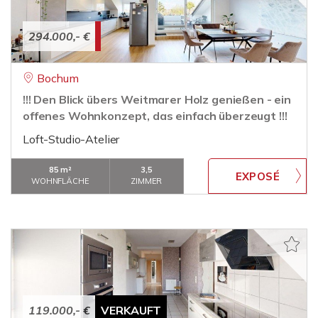
294.000,- €
Bochum
!!! Den Blick übers Weitmarer Holz genießen - ein
offenes Wohnkonzept, das einfach überzeugt !!!
Loft-Studio-Atelier
85 m²
3,5
WOHNFLÄCHE
ZIMMER
119.000,- €
VERKAUFT