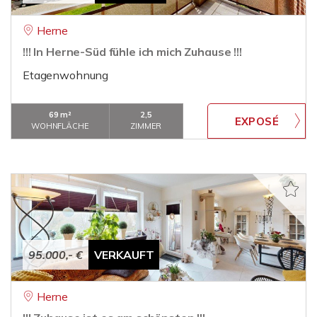
Herne
!!! In Herne-Süd fühle ich mich Zuhause !!!
Etagenwohnung
69 m²
2,5
WOHNFLÄCHE
ZIMMER
95.000,- €
VERKAUFT
Herne