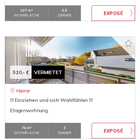
107 m²
5,5
WOHNFLÄCHE
ZIMMER
510,- €
VERMIETET
Herne
!!! Einziehen und sich Wohlfühlen !!!
Etagenwohnung
76 m²
3
WOHNFLÄCHE
ZIMMER