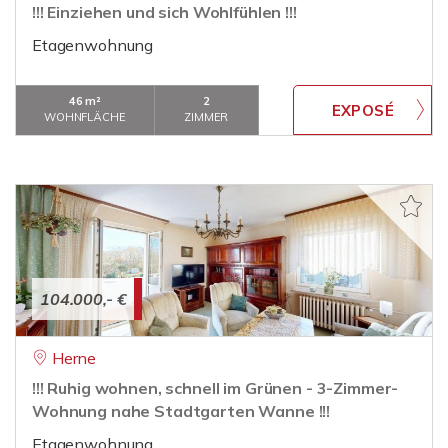
!!! Einziehen und sich Wohlfühlen !!!
Etagenwohnung
46 m²
2
WOHNFLÄCHE
ZIMMER
104.000,- €
Herne
!!! Ruhig wohnen, schnell im Grünen - 3-Zimmer-
Wohnung nahe Stadtgarten Wanne !!!
Etagenwohnung