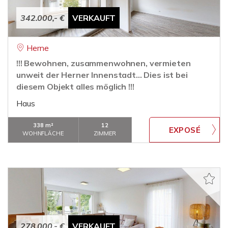
342.000,- €
VERKAUFT
Herne
!!! Bewohnen, zusammenwohnen, vermieten
unweit der Herner Innenstadt... Dies ist bei
diesem Objekt alles möglich !!!
Haus
338 m²
12
WOHNFLÄCHE
ZIMMER
278.000,- €
VERKAUFT