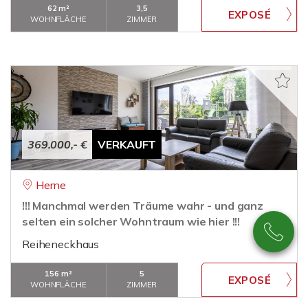
62 m²
3,5
WOHNFLÄCHE
ZIMMER
369.000,- €
VERKAUFT
Herne
!!! Manchmal werden Träume wahr - und ganz
selten ein solcher Wohntraum wie hier !!!
Reiheneckhaus
156 m²
5
WOHNFLÄCHE
ZIMMER