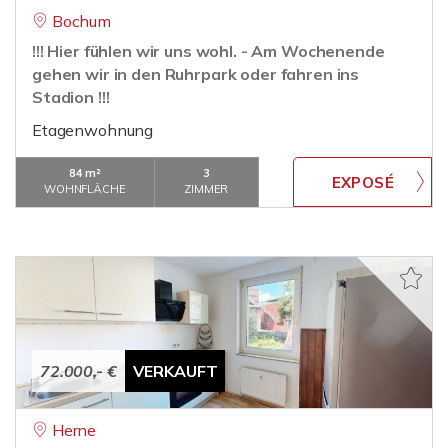
Bochum
!!! Hier fühlen wir uns wohl. - Am Wochenende
gehen wir in den Ruhrpark oder fahren ins
Stadion !!!
Etagenwohnung
84 m²
3
WOHNFLÄCHE
ZIMMER
72.000,- €
VERKAUFT
Herne