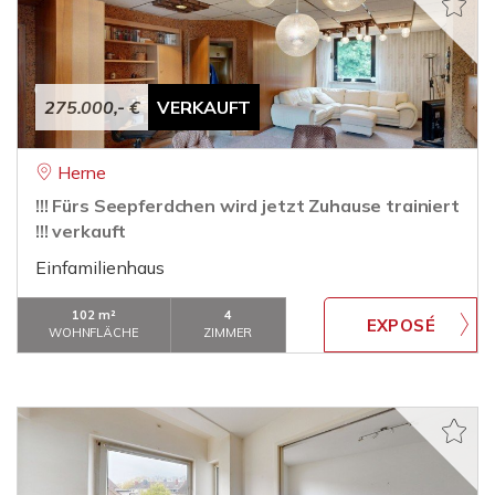
275.000,- €
VERKAUFT
Herne
!!! Fürs Seepferdchen wird jetzt Zuhause trainiert
!!! verkauft
Einfamilienhaus
102 m²
4
WOHNFLÄCHE
ZIMMER