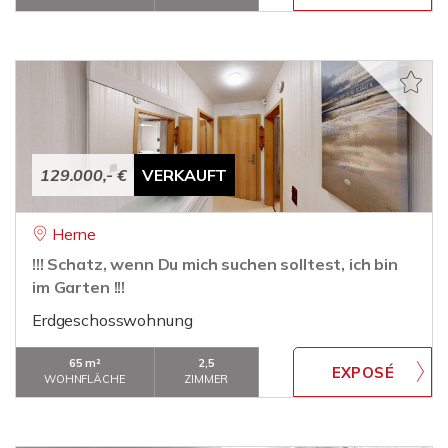
129.000,- €
VERKAUFT
Herne
!!! Schatz, wenn Du mich suchen solltest, ich bin
im Garten !!!
Erdgeschosswohnung
65 m²
2,5
WOHNFLÄCHE
ZIMMER