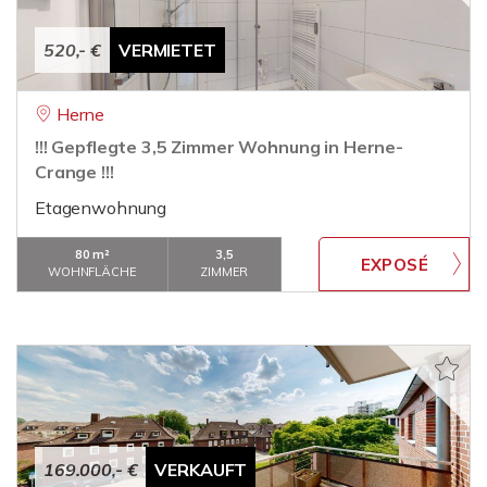
520,- €
VERMIETET
Herne
!!! Gepflegte 3,5 Zimmer Wohnung in Herne-
Crange !!!
Etagenwohnung
80 m²
3,5
WOHNFLÄCHE
ZIMMER
169.000,- €
VERKAUFT