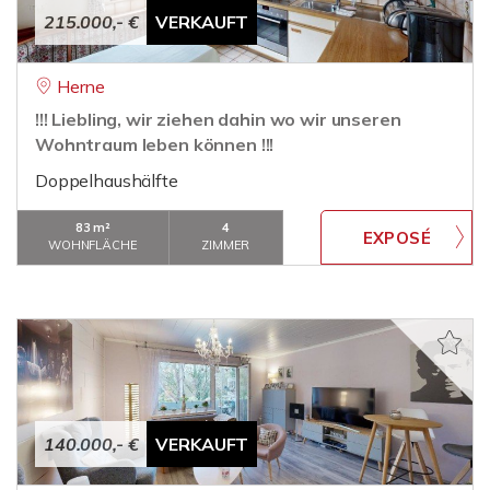
215.000,- €
VERKAUFT
Herne
!!! Liebling, wir ziehen dahin wo wir unseren
Wohntraum leben können !!!
Doppelhaushälfte
83 m²
4
WOHNFLÄCHE
ZIMMER
140.000,- €
VERKAUFT