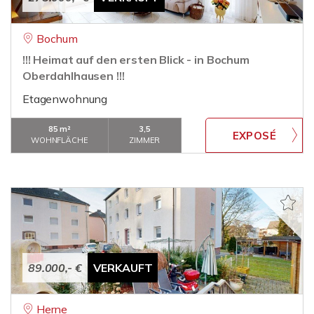
Bochum
!!! Heimat auf den ersten Blick - in Bochum
Oberdahlhausen !!!
Etagenwohnung
85 m²
3,5
WOHNFLÄCHE
ZIMMER
89.000,- €
VERKAUFT
Herne