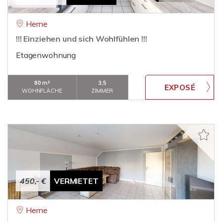
Herne
!!! Einziehen und sich Wohlfühlen !!!
Etagenwohnung
80 m²
3,5
WOHNFLÄCHE
ZIMMER
450,- €
VERMIETET
Herne