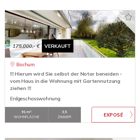
175.000,- €
VERKAUFT
Bochum
!!! Hierum wird Sie selbst der Notar beneiden -
vom Haus in die Wohnung mit Gartennutzung
ziehen !!!
Erdgeschosswohnung
91 m²
3,5
WOHNFLÄCHE
ZIMMER