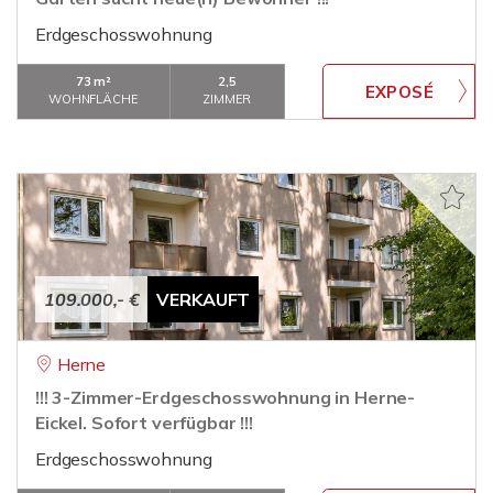
Erdgeschosswohnung
73 m²
2,5
WOHNFLÄCHE
ZIMMER
109.000,- €
VERKAUFT
Herne
!!! 3-Zimmer-Erdgeschosswohnung in Herne-
Eickel. Sofort verfügbar !!!
Erdgeschosswohnung