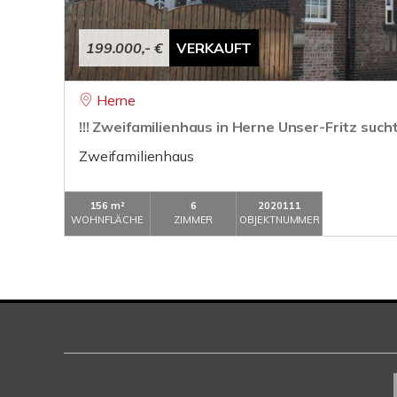
199.000,- €
VERKAUFT
Herne
!!! Zweifamilienhaus in Herne Unser-Fritz such
Zweifamilienhaus
156 m²
6
2020111
WOHNFLÄCHE
ZIMMER
OBJEKTNUMMER