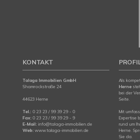
KONTAKT
PROFI
Talaga Immobilien
GmbH
Als kompe
Shamrockstraße 24
Herne
ste
bei der Ve
44623 Herne
Seite.
Tel.:
0 23 23 / 99 39 29 - 0
Mit umfas
Fax:
0 23 23 / 99 39 29 - 9
Expertise 
E-Mail:
info@talaga-immobilien.de
rund um Ih
Web:
www.talaga-immobilien.de
Herne. Spr
Sie da.