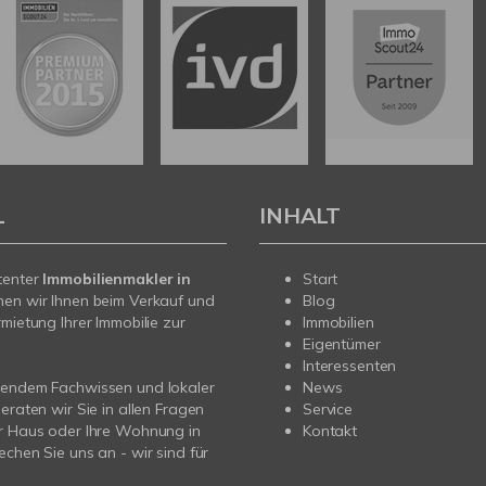
L
INHALT
tenter
Immobilienmakler in
Start
hen wir Ihnen beim Verkauf und
Blog
rmietung Ihrer Immobilie zur
Immobilien
Eigentümer
Interessenten
sendem Fachwissen und lokaler
News
beraten wir Sie in allen Fragen
Service
r Haus oder Ihre Wohnung in
Kontakt
echen Sie uns an - wir sind für