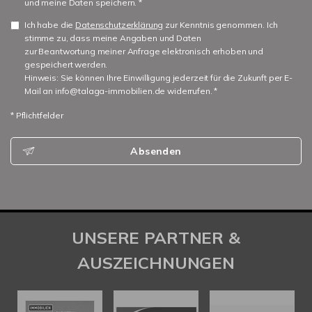
und meine Daten speichern. *
Ich habe die
Datenschutzerklärung
zur Kenntnis genommen. Ich
stimme zu, dass meine Angaben und Daten
zur Beantwortung meiner Anfrage elektronisch erhoben und
gespeichert werden.
Hinweis: Sie können Ihre Einwilligung jederzeit für die Zukunft per E-
Mail an info@talaga-immobilien.de widerrufen. *
* Pflichtfelder
Absenden
UNSERE PARTNER &
AUSZEICHNUNGEN