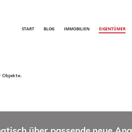
START
BLOG
IMMOBILIEN
EIGENTÜMER
r Objekte.
matisch über passende neue An