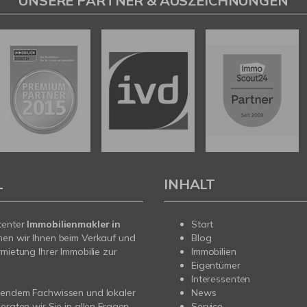
UNSERE PARTNER & AUSZEICHNUNGEN
L
INHALT
tenter
Immobilienmakler in
Start
hen wir Ihnen beim Verkauf und
Blog
rmietung Ihrer Immobilie zur
Immobilien
Eigentümer
Interessenten
sendem Fachwissen und lokaler
News
beraten wir Sie in allen Fragen
Service