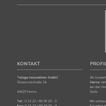
KONTAKT
PROFI
Talaga Immobilien
GmbH
Als kompe
Shamrockstraße 24
Herne
ste
bei der Ve
44623 Herne
Seite.
Tel.:
0 23 23 / 99 39 29 - 0
Mit umfas
Fax:
0 23 23 / 99 39 29 - 9
Expertise 