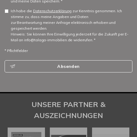
und meine Daten speichern. *
Ich habe die
Datenschutzerklärung
zur Kenntnis genommen. Ich
stimme zu, dass meine Angaben und Daten
zur Beantwortung meiner Anfrage elektronisch erhoben und
gespeichert werden.
Hinweis: Sie können Ihre Einwilligung jederzeit für die Zukunft per E-
Mail an info@talaga-immobilien.de widerrufen. *
* Pflichtfelder
Absenden
UNSERE PARTNER &
AUSZEICHNUNGEN