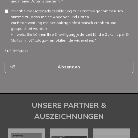
und meine Daten speichern. *
Ich habe die
Datenschutzerklärung
zur Kenntnis genommen. Ich
stimme zu, dass meine Angaben und Daten
zur Beantwortung meiner Anfrage elektronisch erhoben und
gespeichert werden.
Hinweis: Sie können Ihre Einwilligung jederzeit für die Zukunft per E-
Mail an info@talaga-immobilien.de widerrufen. *
* Pflichtfelder
Absenden
UNSERE PARTNER &
AUSZEICHNUNGEN