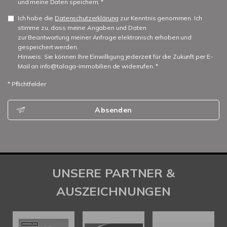
und meine Daten speichern. *
Ich habe die
Datenschutzerklärung
zur Kenntnis genommen. Ich
stimme zu, dass meine Angaben und Daten
zur Beantwortung meiner Anfrage elektronisch erhoben und
gespeichert werden.
Hinweis: Sie können Ihre Einwilligung jederzeit für die Zukunft per E-
Mail an info@talaga-immobilien.de widerrufen. *
* Pflichtfelder
Absenden
UNSERE PARTNER &
AUSZEICHNUNGEN