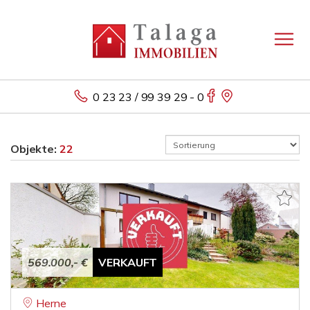
0 23 23 / 99 39 29 - 0
Objekte:
22
569.000,- €
VERKAUFT
Herne