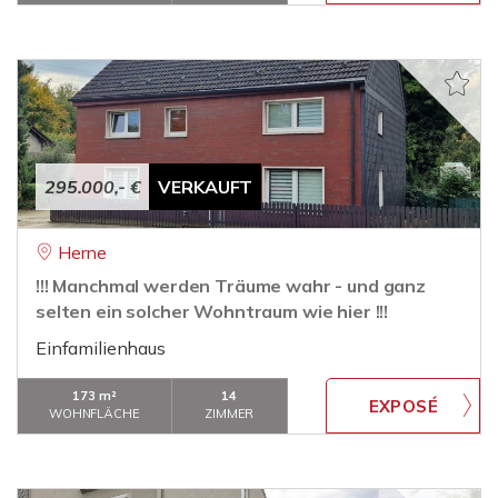
295.000,- €
VERKAUFT
Herne
!!! Manchmal werden Träume wahr - und ganz
selten ein solcher Wohntraum wie hier !!!
Einfamilienhaus
173 m²
14
WOHNFLÄCHE
ZIMMER