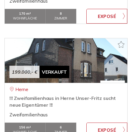
Zweifamilienhaus
170 m²
8
WOHNFLÄCHE
ZIMMER
199.000,- €
VERKAUFT
Herne
!!! Zweifamilienhaus in Herne Unser-Fritz sucht
neue Eigentümer !!!
Zweifamilienhaus
156 m²
6