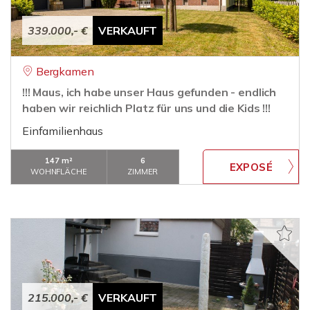
339.000,- €
VERKAUFT
Bergkamen
!!! Maus, ich habe unser Haus gefunden - endlich
haben wir reichlich Platz für uns und die Kids !!!
Einfamilienhaus
147 m²
6
WOHNFLÄCHE
ZIMMER
215.000,- €
VERKAUFT