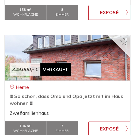
158 m²
8
WOHNFLÄCHE
ZIMMER
349.000,- €
VERKAUFT
Herne
!!! So schön, dass Oma und Opa jetzt mit im Haus
wohnen !!!
Zweifamilienhaus
134 m²
7
WOHNFLÄCHE
ZIMMER