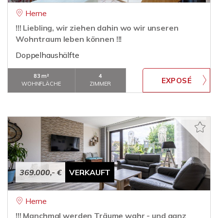
Herne
!!! Liebling, wir ziehen dahin wo wir unseren
Wohntraum leben können !!!
Doppelhaushälfte
83 m²
4
WOHNFLÄCHE
ZIMMER
369.000,- €
VERKAUFT
Herne
!!! Manchmal werden Träume wahr - und ganz