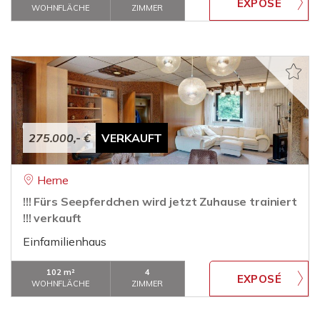
WOHNFLÄCHE
ZIMMER
275.000,- €
VERKAUFT
Herne
!!! Fürs Seepferdchen wird jetzt Zuhause trainiert
!!! verkauft
Einfamilienhaus
102 m²
4
WOHNFLÄCHE
ZIMMER