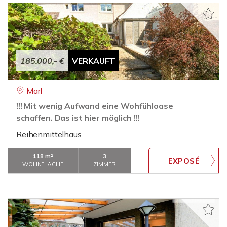
185.000,- €
VERKAUFT
Marl
!!! Mit wenig Aufwand eine Wohfühloase
schaffen. Das ist hier möglich !!!
Reihenmittelhaus
118 m²
3
WOHNFLÄCHE
ZIMMER