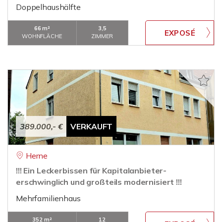
Doppelhaushälfte
66 m²
3,5
WOHNFLÄCHE
ZIMMER
389.000,- €
VERKAUFT
Herne
!!! Ein Leckerbissen für Kapitalanbieter-
erschwinglich und großteils modernisiert !!!
Mehrfamilienhaus
352 m²
12