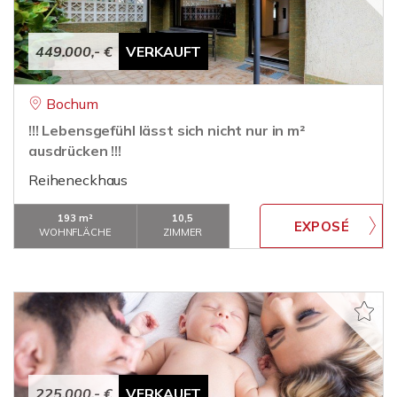
449.000,- €
VERKAUFT
Bochum
!!! Lebensgefühl lässt sich nicht nur in m²
ausdrücken !!!
Reiheneckhaus
193 m²
10,5
WOHNFLÄCHE
ZIMMER
225.000,- €
VERKAUFT