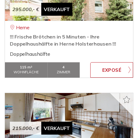
295.000,- €
VERKAUFT
Herne
!!! Frische Brötchen in 5 Minuten - Ihre
Doppelhaushälfte in Herne Holsterhausen !!!
Doppelhaushälfte
115 m²
4
WOHNFLÄCHE
ZIMMER
215.000,- €
VERKAUFT