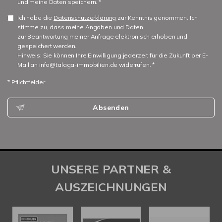
und meine Daten speichern. *
Ich habe die
Datenschutzerklärung
zur Kenntnis genommen. Ich
stimme zu, dass meine Angaben und Daten
zur Beantwortung meiner Anfrage elektronisch erhoben und
gespeichert werden.
Hinweis: Sie können Ihre Einwilligung jederzeit für die Zukunft per E-
Mail an info@talaga-immobilien.de widerrufen. *
* Pflichtfelder
Absenden
UNSERE PARTNER &
AUSZEICHNUNGEN