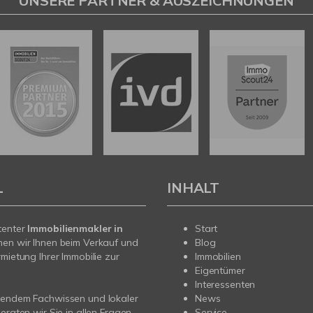
UNSERE PARTNER & AUSZEICHNUNGEN
L
INHALT
tenter
Immobilienmakler in
Start
hen wir Ihnen beim Verkauf und
Blog
rmietung Ihrer Immobilie zur
Immobilien
Eigentümer
Interessenten
sendem Fachwissen und lokaler
News
beraten wir Sie in allen Fragen
Service