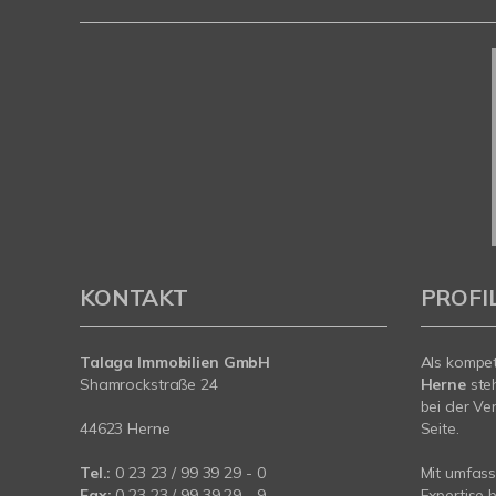
KONTAKT
PROFI
Talaga Immobilien
GmbH
Als kompe
Shamrockstraße 24
Herne
ste
bei der Ve
44623 Herne
Seite.
Tel.:
0 23 23 / 99 39 29 - 0
Mit umfas
Fax:
0 23 23 / 99 39 29 - 9
Expertise 