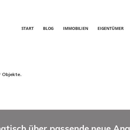
START
BLOG
IMMOBILIEN
EIGENTÜMER
r Objekte.
matisch über passende neue An