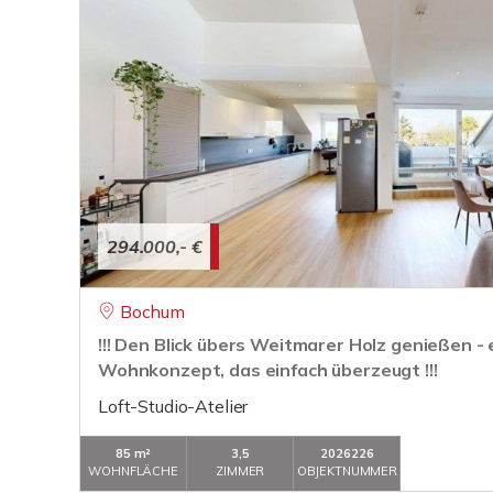
294.000,- €
Bochum
!!! Den Blick übers Weitmarer Holz genießen - 
Wohnkonzept, das einfach überzeugt !!!
Loft-Studio-Atelier
85 m²
3,5
2026226
WOHNFLÄCHE
ZIMMER
OBJEKTNUMMER