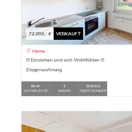
72.000,- €
VERKAUFT
Herne
!!! Einziehen und sich Wohlfühlen !!!
Etagenwohnung
46 m²
2
2025213
WOHNFLÄCHE
ZIMMER
OBJEKTNUMMER