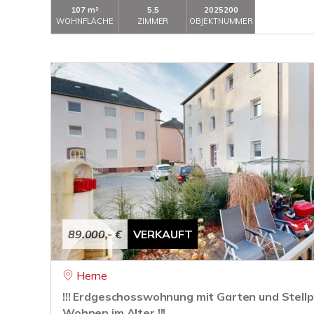
107 m²
5,5
2025200
WOHNFLÄCHE
ZIMMER
OBJEKTNUMMER
89.000,- €
VERKAUFT
Herne
!!! Erdgeschosswohnung mit Garten und Stellpl
Wohnen im Alter !!!