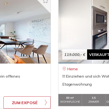
119.000,- €
VERKAUF
Herne
ein offenes
!!! Einziehen und sich Woh
Etagenwohnung
80 m²
3,5
WOHNFLÄCHE
ZIMMER
O
ZUM EXPOSÉ