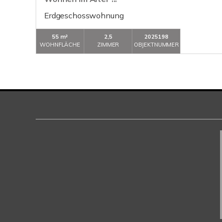
Erdgeschosswohnung
55 m²
2,5
2025198
WOHNFLÄCHE
ZIMMER
OBJEKTNUMMER