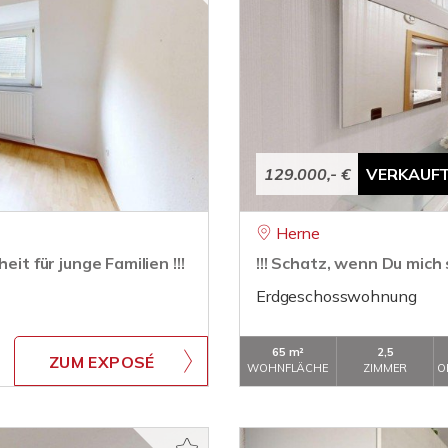
129.000,- €
VERKAUF
Herne
it für junge Familien !!!
!!! Schatz, wenn Du mich s
Erdgeschosswohnung
65 m²
2,5
ZUM EXPOSÉ
WOHNFLÄCHE
ZIMMER
O