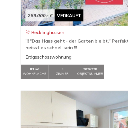
269.000,- €
VERKAUFT
Recklinghausen
!!! "Das Haus geht - der Garten bleibt." Perfek
heisst es schnell sein !!!
Erdgeschosswohnung
83 m²
3
2026228
WOHNFLÄCHE
ZIMMER
OBJEKTNUMMER