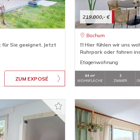
219.000,- €
Bochum
t für Sie geeignet. Jetzt
!!! Hier fühlen wir uns 
Ruhrpark oder fahren ins 
Etagenwohnung
84 m²
3
ZUM EXPOSÉ
WOHNFLÄCHE
ZIMMER
O