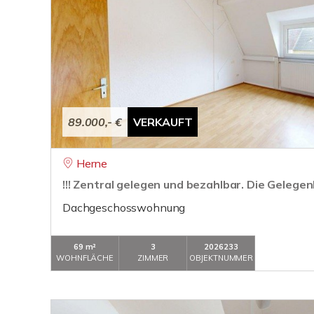
89.000,- €
VERKAUFT
Herne
!!! Zentral gelegen und bezahlbar. Die Gelegenhe
Dachgeschosswohnung
69 m²
3
2026233
WOHNFLÄCHE
ZIMMER
OBJEKTNUMMER