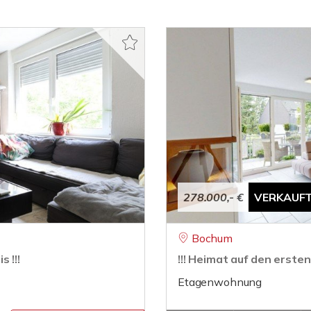
278.000,- €
VERKAUF
Bochum
 !!!
!!! Heimat auf den ersten
Etagenwohnung