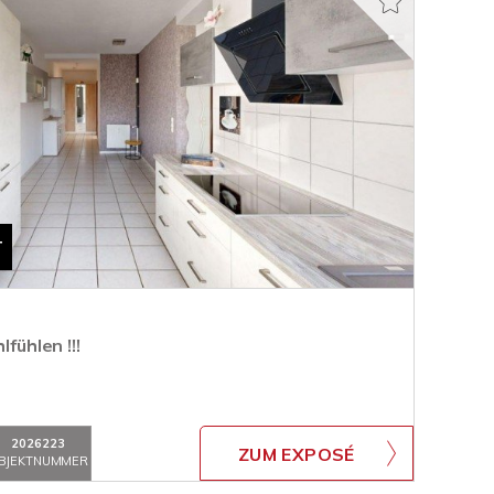
T
lfühlen !!!
2026223
ZUM EXPOSÉ
BJEKTNUMMER