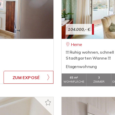
104.000,- €
Herne
!!! Ruhig wohnen, schne
Stadtgarten Wanne !!!
Etagenwohnung
ZUM EXPOSÉ
65 m²
3
WOHNFLÄCHE
ZIMMER
O