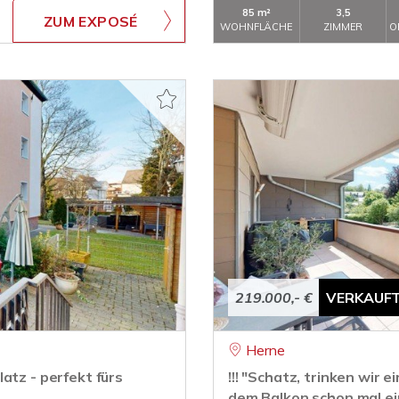
85 m²
3,5
ZUM EXPOSÉ
WOHNFLÄCHE
ZIMMER
O
219.000,- €
VERKAUF
Herne
atz - perfekt fürs
!!! "Schatz, trinken wir
dem Balkon schon mal ein