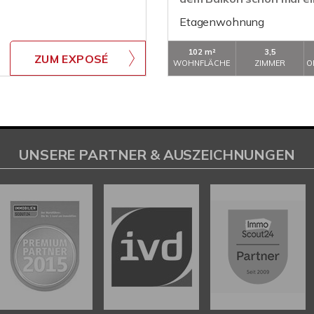
Etagenwohnung
102 m²
3,5
ZUM EXPOSÉ
WOHNFLÄCHE
ZIMMER
O
UNSERE PARTNER & AUSZEICHNUNGEN