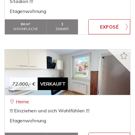
Stadion !!!
Etagenwohnung
84 m²
3
WOHNFLÄCHE
ZIMMER
72.000,- €
VERKAUFT
Herne
!!! Einziehen und sich Wohlfühlen !!!
Etagenwohnung