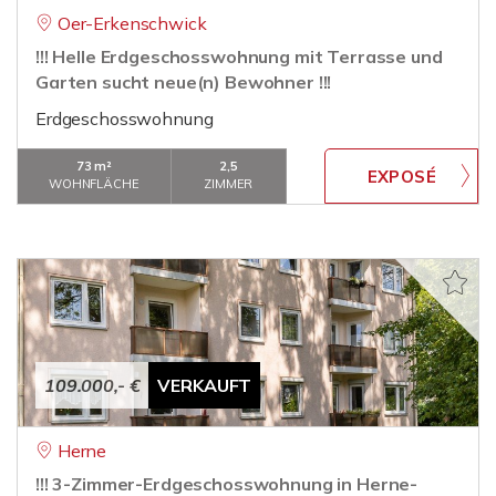
Oer-Erkenschwick
!!! Helle Erdgeschosswohnung mit Terrasse und
Garten sucht neue(n) Bewohner !!!
Erdgeschosswohnung
73 m²
2,5
WOHNFLÄCHE
ZIMMER
109.000,- €
VERKAUFT
Herne
!!! 3-Zimmer-Erdgeschosswohnung in Herne-