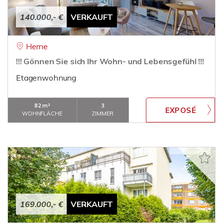
140.000,- €
VERKAUFT
Herne
!!! Gönnen Sie sich Ihr Wohn- und Lebensgefühl !!!
Etagenwohnung
82 m²
3
WOHNFLÄCHE
ZIMMER
169.000,- €
VERKAUFT