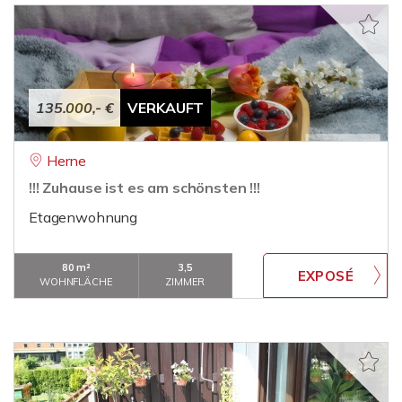
135.000,- €
VERKAUFT
Herne
!!! Zuhause ist es am schönsten !!!
Etagenwohnung
80 m²
3,5
WOHNFLÄCHE
ZIMMER