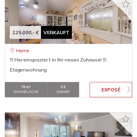
125.000,- €
VERKAUFT
Herne
!!! Hereinspaziert in Ihr neues Zuhause! !!!
Etagenwohnung
76 m²
3,5
WOHNFLÄCHE
ZIMMER