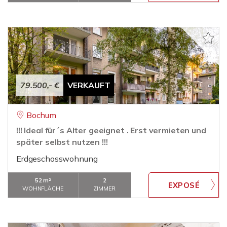
79.500,- €
VERKAUFT
Bochum
!!! Ideal für´s Alter geeignet . Erst vermieten und
später selbst nutzen !!!
Erdgeschosswohnung
52 m²
2
WOHNFLÄCHE
ZIMMER