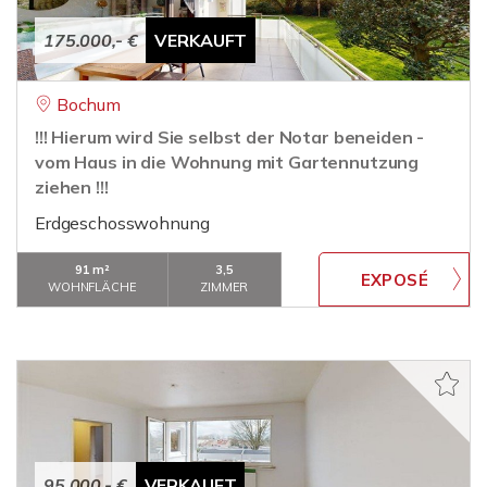
175.000,- €
VERKAUFT
Bochum
!!! Hierum wird Sie selbst der Notar beneiden -
vom Haus in die Wohnung mit Gartennutzung
ziehen !!!
Erdgeschosswohnung
91 m²
3,5
WOHNFLÄCHE
ZIMMER
95.000,- €
VERKAUFT