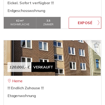
Eickel. Sofort verfügbar !!!
Erdgeschosswohnung
62 m²
3,5
WOHNFLÄCHE
ZIMMER
120.000,- €
VERKAUFT
Herne
!!! Endlich Zuhause !!!
Etagenwohnung