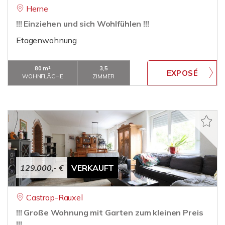
Herne
!!! Einziehen und sich Wohlfühlen !!!
Etagenwohnung
80 m²
3,5
WOHNFLÄCHE
ZIMMER
129.000,- €
VERKAUFT
Castrop-Rauxel
!!! Große Wohnung mit Garten zum kleinen Preis
!!!