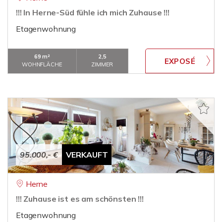
!!! In Herne-Süd fühle ich mich Zuhause !!!
Etagenwohnung
69 m²
2,5
WOHNFLÄCHE
ZIMMER
95.000,- €
VERKAUFT
Herne
!!! Zuhause ist es am schönsten !!!
Etagenwohnung