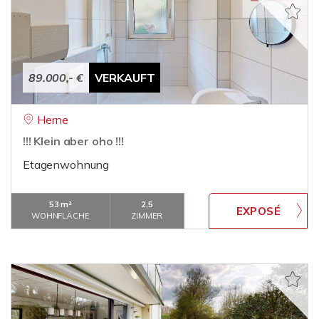
89.000,- €
VERKAUFT
Herne
!!! Klein aber oho !!!
Etagenwohnung
53 m²
2,5
WOHNFLÄCHE
ZIMMER