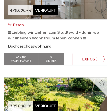
479.000,- €
VERKAUFT
Essen
!!! Liebling wir ziehen zum Stadtwald - dahin wo
wir unseren Wohntraum leben können !!!
Dachgeschosswohnung
149 m²
6
WOHNFLÄCHE
ZIMMER
195.000,- €
VERKAUFT