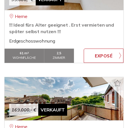
Herne
!!! Ideal fürs Alter geeignet . Erst vermieten und
später selbst nutzen !!!
Erdgeschosswohnung
61 m²
2,5
WOHNFLÄCHE
ZIMMER
169.000,- €
VERKAUFT
Herne