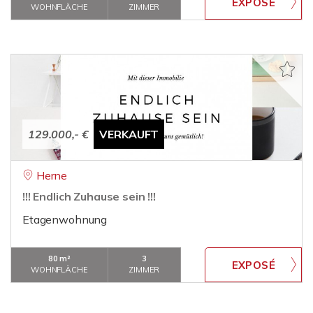
WOHNFLÄCHE
ZIMMER
129.000,- €
VERKAUFT
Herne
!!! Endlich Zuhause sein !!!
Etagenwohnung
80 m²
3
WOHNFLÄCHE
ZIMMER