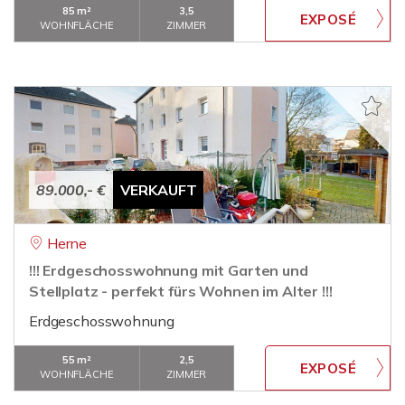
85 m²
3,5
WOHNFLÄCHE
ZIMMER
89.000,- €
VERKAUFT
Herne
!!! Erdgeschosswohnung mit Garten und
Stellplatz - perfekt fürs Wohnen im Alter !!!
Erdgeschosswohnung
55 m²
2,5
WOHNFLÄCHE
ZIMMER