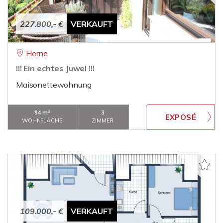
227.800,- €
VERKAUFT
Herne
!!! Ein echtes Juwel !!!
Maisonettewohnung
94 m²
3
WOHNFLÄCHE
ZIMMER
109.000,- €
VERKAUFT