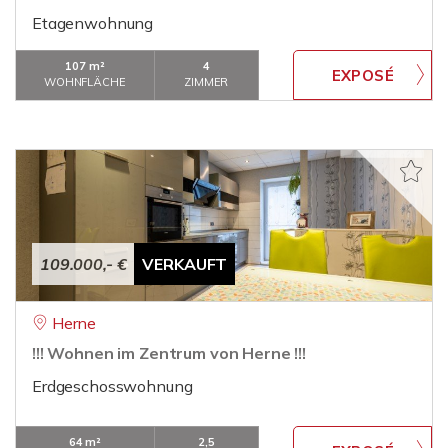
Etagenwohnung
107 m²
4
WOHNFLÄCHE
ZIMMER
109.000,- €
VERKAUFT
Herne
!!! Wohnen im Zentrum von Herne !!!
Erdgeschosswohnung
64 m²
2,5