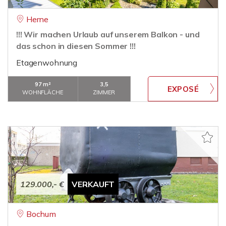
Herne
!!! Wir machen Urlaub auf unserem Balkon - und
das schon in diesen Sommer !!!
Etagenwohnung
97 m²
3,5
WOHNFLÄCHE
ZIMMER
129.000,- €
VERKAUFT
Bochum