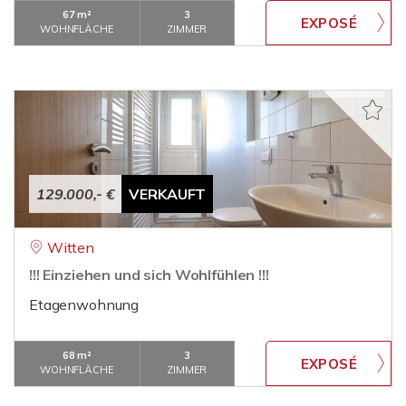
67 m²
3
WOHNFLÄCHE
ZIMMER
129.000,- €
VERKAUFT
Witten
!!! Einziehen und sich Wohlfühlen !!!
Etagenwohnung
68 m²
3
WOHNFLÄCHE
ZIMMER