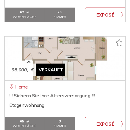
62 m²
2,5
WOHNFLÄCHE
ZIMMER
98.000,- €
VERKAUFT
Herne
!!! Sichern Sie Ihre Altersversorgung !!!
Etagenwohnung
65 m²
3
WOHNFLÄCHE
ZIMMER