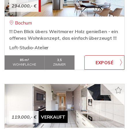
294.000,- €
Bochum
!!! Den Blick übers Weitmarer Holz genießen - ein
offenes Wohnkonzept, das einfach überzeugt !!!
Loft-Studio-Atelier
85 m²
3,5
WOHNFLÄCHE
ZIMMER
119.000,- €
VERKAUFT