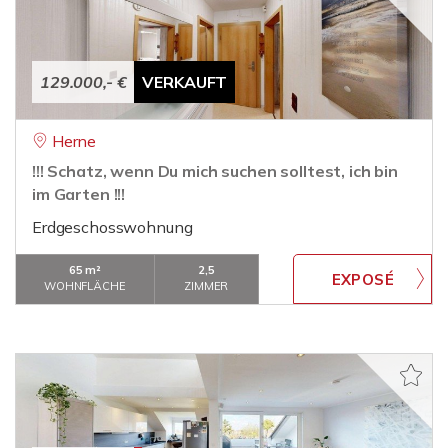
129.000,- €
VERKAUFT
Herne
!!! Schatz, wenn Du mich suchen solltest, ich bin
im Garten !!!
Erdgeschosswohnung
65 m²
2,5
WOHNFLÄCHE
ZIMMER