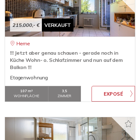
215.000,- €
VERKAUFT
Herne
!!! Jetzt aber genau schauen - gerade noch in
Küche Wohn- o. Schlafzimmer und nun auf dem
Balkon !!!
Etagenwohnung
107 m²
3,5
WOHNFLÄCHE
ZIMMER