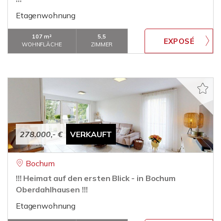
Etagenwohnung
107 m²
5,5
WOHNFLÄCHE
ZIMMER
278.000,- €
VERKAUFT
Bochum
!!! Heimat auf den ersten Blick - in Bochum
Oberdahlhausen !!!
Etagenwohnung