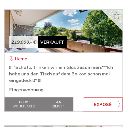
219.000,- €
VERKAUFT
Herne
!!! "Schatz, trinken wir ein Glas zusammen?""Ich
habe uns den Tisch auf dem Balkon schon mal
eingedeckt!" !!!
Etagenwohnung
102 m²
3,5
WOHNFLÄCHE
ZIMMER