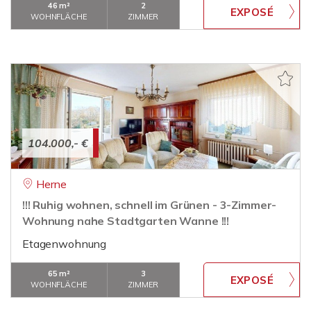
46 m²
2
WOHNFLÄCHE
ZIMMER
104.000,- €
Herne
!!! Ruhig wohnen, schnell im Grünen - 3-Zimmer-
Wohnung nahe Stadtgarten Wanne !!!
Etagenwohnung
65 m²
3
WOHNFLÄCHE
ZIMMER