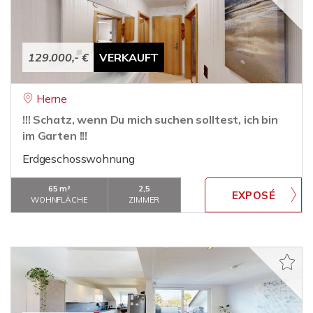
129.000,- €
VERKAUFT
Herne
!!! Schatz, wenn Du mich suchen solltest, ich bin
im Garten !!!
Erdgeschosswohnung
65 m²
2,5
WOHNFLÄCHE
ZIMMER