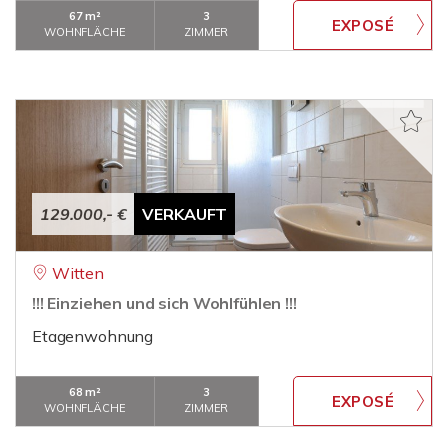
67 m²
3
WOHNFLÄCHE
ZIMMER
129.000,- €
VERKAUFT
Witten
!!! Einziehen und sich Wohlfühlen !!!
Etagenwohnung
68 m²
3
WOHNFLÄCHE
ZIMMER