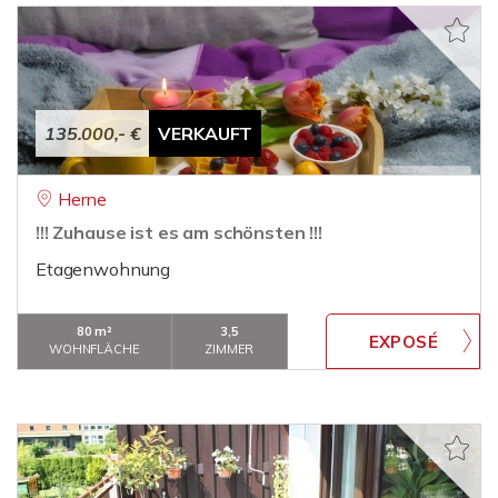
135.000,- €
VERKAUFT
Herne
!!! Zuhause ist es am schönsten !!!
Etagenwohnung
80 m²
3,5
WOHNFLÄCHE
ZIMMER