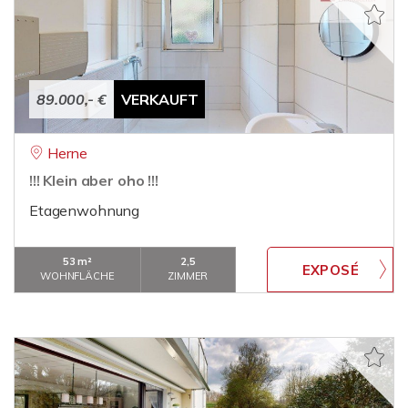
89.000,- €
VERKAUFT
Herne
!!! Klein aber oho !!!
Etagenwohnung
53 m²
2,5
WOHNFLÄCHE
ZIMMER