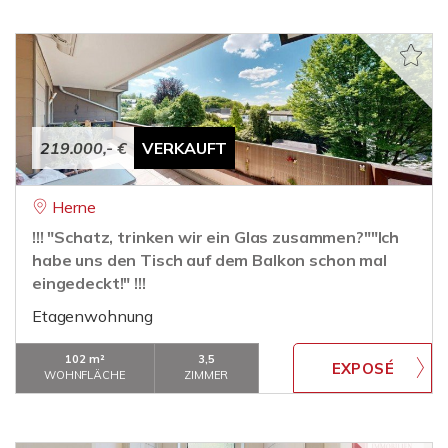
219.000,- €
VERKAUFT
Herne
!!! "Schatz, trinken wir ein Glas zusammen?""Ich
habe uns den Tisch auf dem Balkon schon mal
eingedeckt!" !!!
Etagenwohnung
102 m²
3,5
WOHNFLÄCHE
ZIMMER