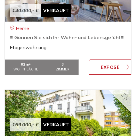
140.000,- €
VERKAUFT
Herne
!!! Gönnen Sie sich Ihr Wohn- und Lebensgefühl !!!
Etagenwohnung
82 m²
3
WOHNFLÄCHE
ZIMMER
169.000,- €
VERKAUFT