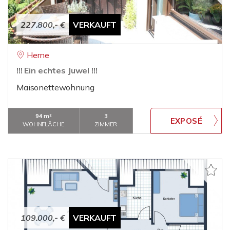
227.800,- €
VERKAUFT
Herne
!!! Ein echtes Juwel !!!
Maisonettewohnung
94 m²
3
WOHNFLÄCHE
ZIMMER
109.000,- €
VERKAUFT