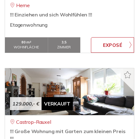
Herne
!!! Einziehen und sich Wohlfühlen !!!
Etagenwohnung
80 m²
3,5
WOHNFLÄCHE
ZIMMER
129.000,- €
VERKAUFT
Castrop-Rauxel
!!! Große Wohnung mit Garten zum kleinen Preis
!!!