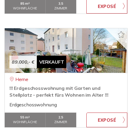
85 m²
3,5
WOHNFLÄCHE
ZIMMER
89.000,- €
VERKAUFT
Herne
!!! Erdgeschosswohnung mit Garten und
Stellplatz - perfekt fürs Wohnen im Alter !!!
Erdgeschosswohnung
55 m²
2,5
WOHNFLÄCHE
ZIMMER