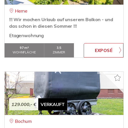
Herne
!!! Wir machen Urlaub auf unserem Balkon - und
das schon in diesen Sommer !!!
Etagenwohnung
97 m²
3,5
WOHNFLÄCHE
ZIMMER
129.000,- €
VERKAUFT
Bochum