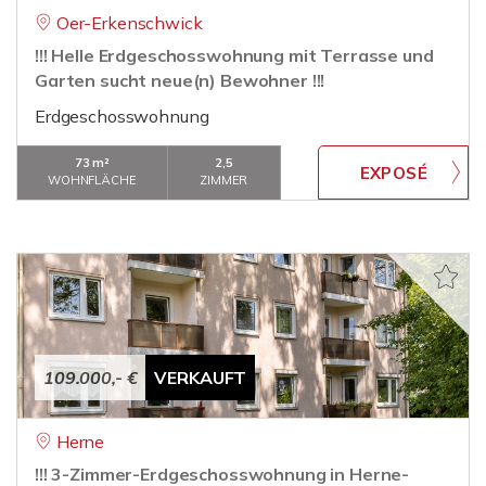
Oer-Erkenschwick
!!! Helle Erdgeschosswohnung mit Terrasse und
Garten sucht neue(n) Bewohner !!!
Erdgeschosswohnung
73 m²
2,5
WOHNFLÄCHE
ZIMMER
109.000,- €
VERKAUFT
Herne
!!! 3-Zimmer-Erdgeschosswohnung in Herne-