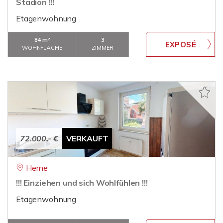
Stadion !!!
Etagenwohnung
84 m²
3
WOHNFLÄCHE
ZIMMER
72.000,- €
VERKAUFT
Herne
!!! Einziehen und sich Wohlfühlen !!!
Etagenwohnung