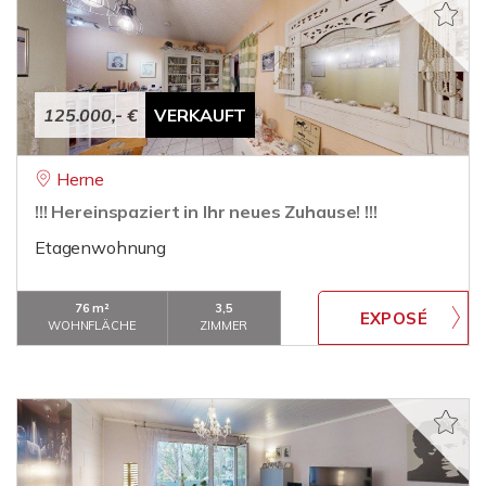
125.000,- €
VERKAUFT
Herne
!!! Hereinspaziert in Ihr neues Zuhause! !!!
Etagenwohnung
76 m²
3,5
WOHNFLÄCHE
ZIMMER