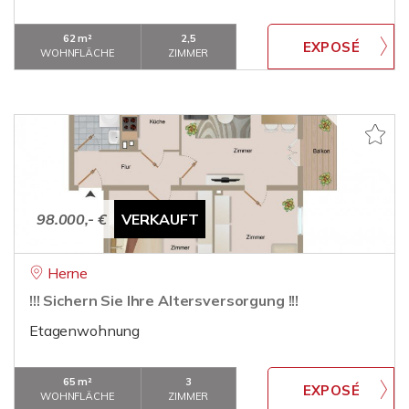
62 m²
2,5
WOHNFLÄCHE
ZIMMER
98.000,- €
VERKAUFT
Herne
!!! Sichern Sie Ihre Altersversorgung !!!
Etagenwohnung
65 m²
3
WOHNFLÄCHE
ZIMMER