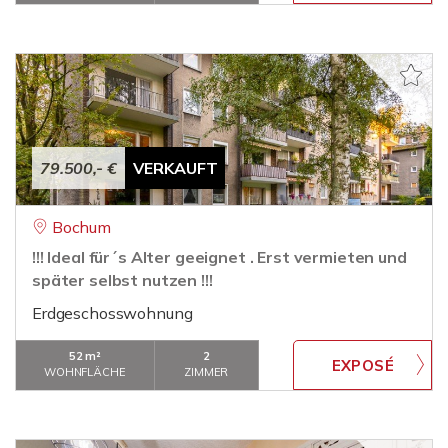
79.500,- €
VERKAUFT
Bochum
!!! Ideal für´s Alter geeignet . Erst vermieten und
später selbst nutzen !!!
Erdgeschosswohnung
52 m²
2
WOHNFLÄCHE
ZIMMER