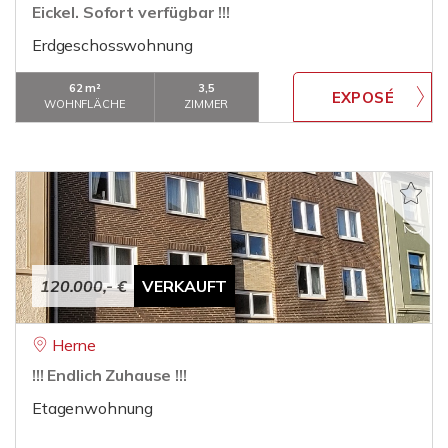
Eickel. Sofort verfügbar !!!
Erdgeschosswohnung
62 m²
3,5
WOHNFLÄCHE
ZIMMER
120.000,- €
VERKAUFT
Herne
!!! Endlich Zuhause !!!
Etagenwohnung