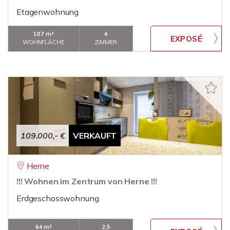
Etagenwohnung
107 m²
4
WOHNFLÄCHE
ZIMMER
109.000,- €
VERKAUFT
Herne
!!! Wohnen im Zentrum von Herne !!!
Erdgeschosswohnung
64 m²
2,5