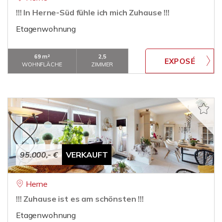
!!! In Herne-Süd fühle ich mich Zuhause !!!
Etagenwohnung
69 m²
2,5
WOHNFLÄCHE
ZIMMER
95.000,- €
VERKAUFT
Herne
!!! Zuhause ist es am schönsten !!!
Etagenwohnung