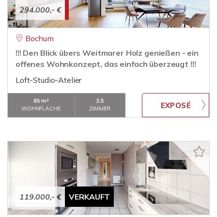
294.000,- €
Bochum
!!! Den Blick übers Weitmarer Holz genießen - ein
offenes Wohnkonzept, das einfach überzeugt !!!
Loft-Studio-Atelier
85 m²
3,5
WOHNFLÄCHE
ZIMMER
119.000,- €
VERKAUFT