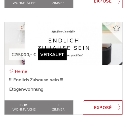
WOHNFLÄCHE
ZIMMER
129.000,- €
VERKAUFT
Herne
!!! Endlich Zuhause sein !!!
Etagenwohnung
80 m²
3
WOHNFLÄCHE
ZIMMER