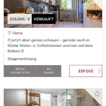
215.000,- €
VERKAUFT
Herne
!!! Jetzt aber genau schauen - gerade noch in
Küche Wohn- o. Schlafzimmer und nun auf dem
Balkon !!!
Etagenwohnung
107 m²
3,5
WOHNFLÄCHE
ZIMMER