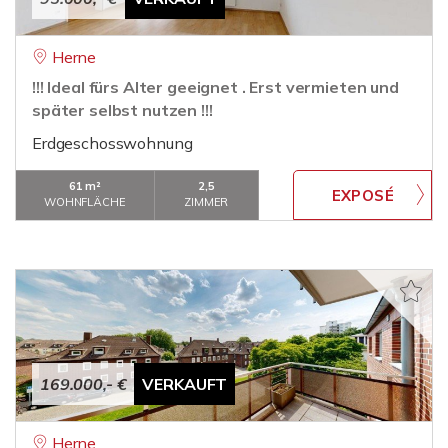
Herne
!!! Ideal fürs Alter geeignet . Erst vermieten und
später selbst nutzen !!!
Erdgeschosswohnung
61 m²
2,5
WOHNFLÄCHE
ZIMMER
169.000,- €
VERKAUFT
Herne