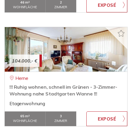
46 m²
2
WOHNFLÄCHE
ZIMMER
104.000,- €
Herne
!!! Ruhig wohnen, schnell im Grünen - 3-Zimmer-
Wohnung nahe Stadtgarten Wanne !!!
Etagenwohnung
65 m²
3
WOHNFLÄCHE
ZIMMER