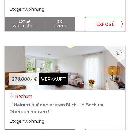
Etagenwohnung
107 m²
5,5
WOHNFLÄCHE
ZIMMER
278.000,- €
VERKAUFT
Bochum
!!! Heimat auf den ersten Blick - in Bochum
Oberdahlhausen !!!
Etagenwohnung