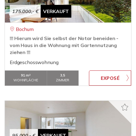
175.000,- €
VERKAUFT
Bochum
!!! Hierum wird Sie selbst der Notar beneiden -
vom Haus in die Wohnung mit Gartennutzung
ziehen !!!
Erdgeschosswohnung
91 m²
3,5
WOHNFLÄCHE
ZIMMER
95.000,- €
VERKAUFT