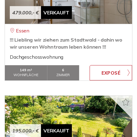
479.000,- €
VERKAUFT
Essen
!!! Liebling wir ziehen zum Stadtwald - dahin wo
wir unseren Wohntraum leben können !!!
Dachgeschosswohnung
149 m²
6
WOHNFLÄCHE
ZIMMER
195.000,- €
VERKAUFT