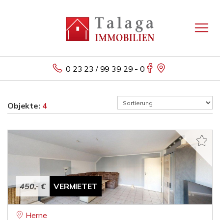
0 23 23 / 99 39 29 - 0
Objekte:
4
450,- €
VERMIETET
Herne