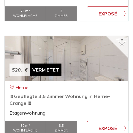
76 m²
3
WOHNFLÄCHE
ZIMMER
520,- €
VERMIETET
Herne
!!! Gepflegte 3,5 Zimmer Wohnung in Herne-
Crange !!!
Etagenwohnung
80 m²
3,5
WOHNFLÄCHE
ZIMMER