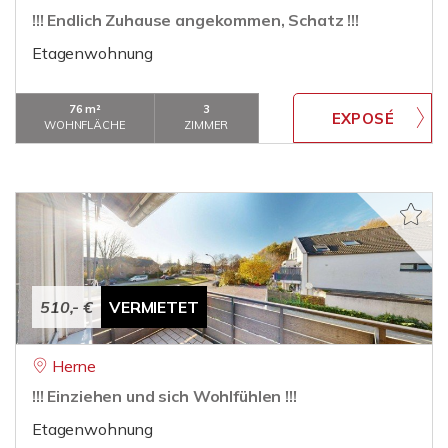
!!! Endlich Zuhause angekommen, Schatz !!!
Etagenwohnung
76 m²
3
WOHNFLÄCHE
ZIMMER
510,- €
VERMIETET
Herne
!!! Einziehen und sich Wohlfühlen !!!
Etagenwohnung