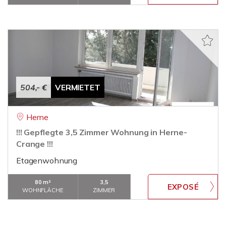
504,- €
VERMIETET
Herne
!!! Gepflegte 3,5 Zimmer Wohnung in Herne-
Crange !!!
Etagenwohnung
80 m²
3,5
WOHNFLÄCHE
ZIMMER