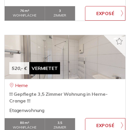
76 m²
3
WOHNFLÄCHE
ZIMMER
520,- €
VERMIETET
Herne
!!! Gepflegte 3,5 Zimmer Wohnung in Herne-
Crange !!!
Etagenwohnung
80 m²
3,5
WOHNFLÄCHE
ZIMMER