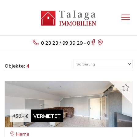
0 23 23 / 99 39 29 - 0
Objekte:
4
450,- €
VERMIETET
Herne