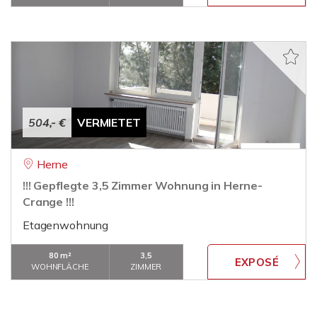
504,- €
VERMIETET
Herne
!!! Gepflegte 3,5 Zimmer Wohnung in Herne-
Crange !!!
Etagenwohnung
80 m²
3,5
WOHNFLÄCHE
ZIMMER