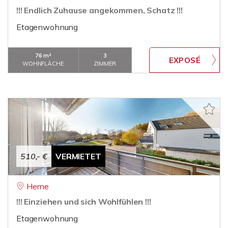
!!! Endlich Zuhause angekommen, Schatz !!!
Etagenwohnung
76 m²
3
WOHNFLÄCHE
ZIMMER
510,- €
VERMIETET
Herne
!!! Einziehen und sich Wohlfühlen !!!
Etagenwohnung