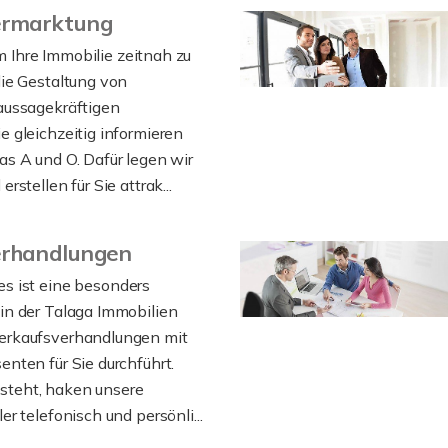
ermarktung
 Ihre Immobilie zeitnah zu
die Gestaltung von
aussagekräftigen
e gleichzeitig informieren
as A und O. Dafür legen wir
rstellen für Sie attrak...
erhandlungen
es ist eine besonders
in der Talaga Immobilien
erkaufsverhandlungen mit
enten für Sie durchführt.
teht, haken unsere
er telefonisch und persönli...