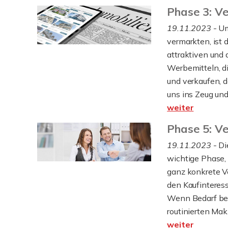
Phase 3: V
19.11.2023
- Um
vermarkten, ist 
attraktiven und 
Werbemitteln, di
und verkaufen, d
uns ins Zeug und e
weiter
Phase 5: V
19.11.2023
- Di
wichtige Phase, 
ganz konkrete V
den Kaufinteress
Wenn Bedarf bes
routinierten Makl
weiter