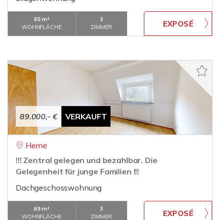
65 m²
3
WOHNFLÄCHE
ZIMMER
89.000,- €
VERKAUFT
Herne
!!! Zentral gelegen und bezahlbar. Die
Gelegenheit für junge Familien !!!
Dachgeschosswohnung
69 m²
3
WOHNFLÄCHE
ZIMMER