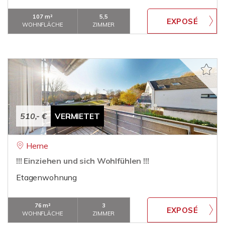
107 m²
5,5
WOHNFLÄCHE
ZIMMER
510,- €
VERMIETET
Herne
!!! Einziehen und sich Wohlfühlen !!!
Etagenwohnung
76 m²
3
WOHNFLÄCHE
ZIMMER