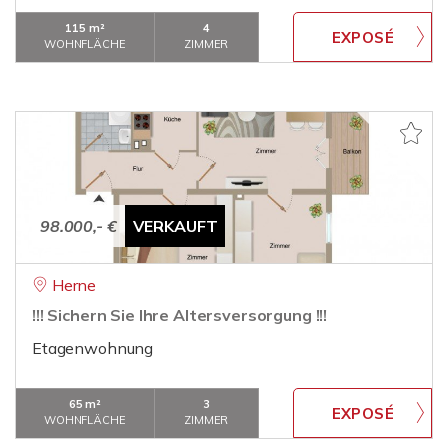
115 m²
4
WOHNFLÄCHE
ZIMMER
98.000,- €
VERKAUFT
Herne
!!! Sichern Sie Ihre Altersversorgung !!!
Etagenwohnung
65 m²
3
WOHNFLÄCHE
ZIMMER