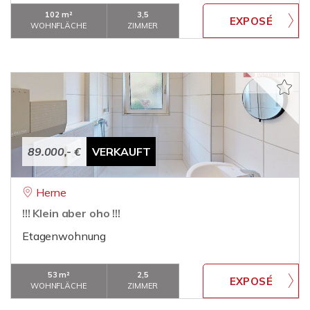
102 m²
3,5
WOHNFLÄCHE
ZIMMER
89.000,- €
VERKAUFT
Herne
!!! Klein aber oho !!!
Etagenwohnung
53 m²
2,5
WOHNFLÄCHE
ZIMMER