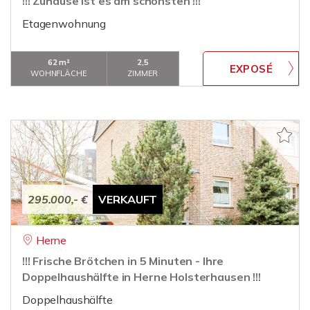
!!! Zuhause ist es am schönsten !!!
Etagenwohnung
62 m²
2,5
WOHNFLÄCHE
ZIMMER
295.000,- €
VERKAUFT
Herne
!!! Frische Brötchen in 5 Minuten - Ihre
Doppelhaushälfte in Herne Holsterhausen !!!
Doppelhaushälfte