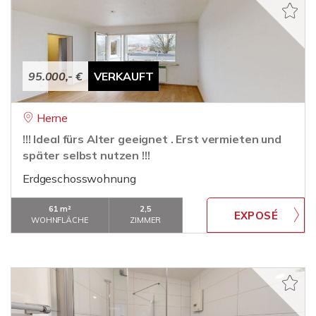
95.000,- €
VERKAUFT
Herne
!!! Ideal fürs Alter geeignet . Erst vermieten und
später selbst nutzen !!!
Erdgeschosswohnung
61 m²
2,5
WOHNFLÄCHE
ZIMMER