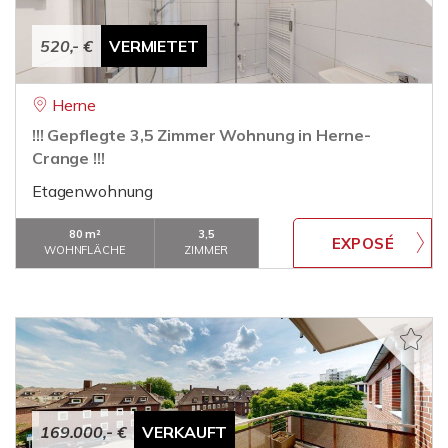
520,- €
VERMIETET
Herne
!!! Gepflegte 3,5 Zimmer Wohnung in Herne-
Crange !!!
Etagenwohnung
80 m²
3,5
WOHNFLÄCHE
ZIMMER
169.000,- €
VERKAUFT