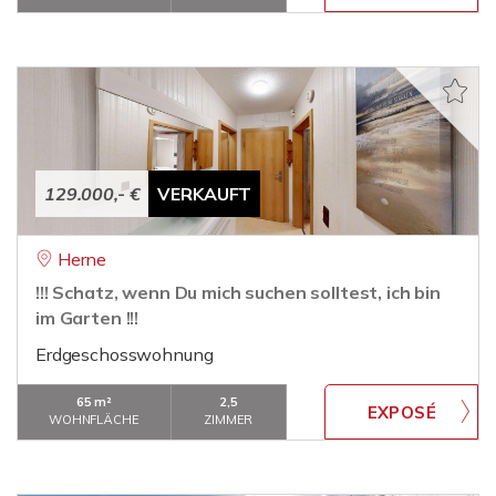
129.000,- €
VERKAUFT
Herne
!!! Schatz, wenn Du mich suchen solltest, ich bin
im Garten !!!
Erdgeschosswohnung
65 m²
2,5
WOHNFLÄCHE
ZIMMER