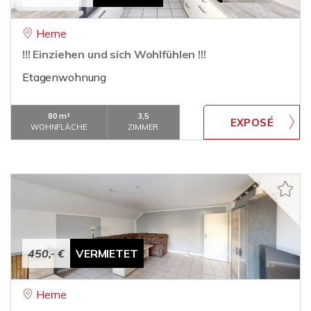
Herne
!!! Einziehen und sich Wohlfühlen !!!
Etagenwohnung
80 m²
3,5
WOHNFLÄCHE
ZIMMER
450,- €
VERMIETET
Herne