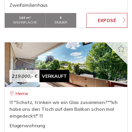
Zweifamilienhaus
164 m²
6
WOHNFLÄCHE
ZIMMER
219.000,- €
VERKAUFT
Herne
!!! "Schatz, trinken wir ein Glas zusammen?""Ich
habe uns den Tisch auf dem Balkon schon mal
eingedeckt!" !!!
Etagenwohnung