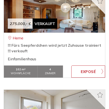
275.000,- €
VERKAUFT
Herne
!!! Fürs Seepferdchen wird jetzt Zuhause trainiert
!!! verkauft
Einfamilienhaus
102 m²
4
WOHNFLÄCHE
ZIMMER