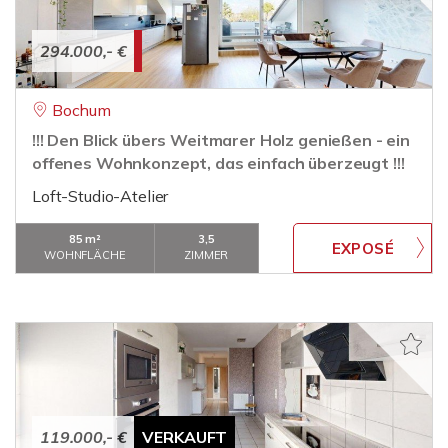
294.000,- €
Bochum
!!! Den Blick übers Weitmarer Holz genießen - ein
offenes Wohnkonzept, das einfach überzeugt !!!
Loft-Studio-Atelier
85 m²
3,5
WOHNFLÄCHE
ZIMMER
119.000,- €
VERKAUFT