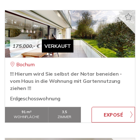
175.000,- €
VERKAUFT
Bochum
!!! Hierum wird Sie selbst der Notar beneiden -
vom Haus in die Wohnung mit Gartennutzung
ziehen !!!
Erdgeschosswohnung
91 m²
3,5
WOHNFLÄCHE
ZIMMER