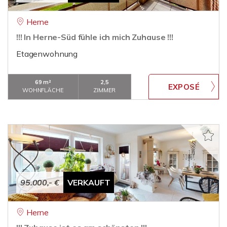
Herne
!!! In Herne-Süd fühle ich mich Zuhause !!!
Etagenwohnung
69 m²
2,5
WOHNFLÄCHE
ZIMMER
95.000,- €
VERKAUFT
Herne