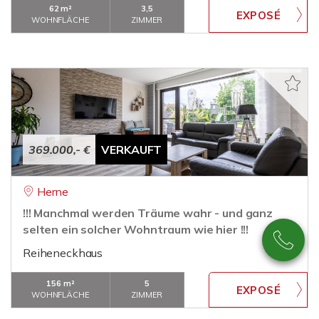
62 m²
3,5
WOHNFLÄCHE
ZIMMER
369.000,- €
VERKAUFT
Herne
!!! Manchmal werden Träume wahr - und ganz
selten ein solcher Wohntraum wie hier !!!
Reiheneckhaus
156 m²
5
WOHNFLÄCHE
ZIMMER