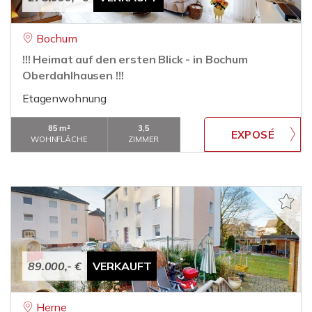
Bochum
!!! Heimat auf den ersten Blick - in Bochum
Oberdahlhausen !!!
Etagenwohnung
85 m²
3,5
WOHNFLÄCHE
ZIMMER
89.000,- €
VERKAUFT
Herne