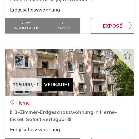
Erdgeschosswohnung
73 m²
2,5
WOHNFLÄCHE
ZIMMER
109.000,- €
VERKAUFT
Herne
!!! 3-Zimmer-Erdgeschosswohnung in Herne-
Eickel. Sofort verfügbar !!!
Erdgeschosswohnung