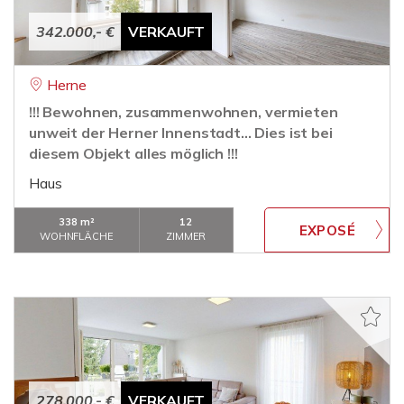
342.000,- €
VERKAUFT
Herne
!!! Bewohnen, zusammenwohnen, vermieten
unweit der Herner Innenstadt... Dies ist bei
diesem Objekt alles möglich !!!
Haus
338 m²
12
WOHNFLÄCHE
ZIMMER
278.000,- €
VERKAUFT