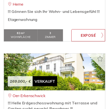
Herne
!!! Gönnen Sie sich Ihr Wohn- und Lebensgefühl !!!
Etagenwohnung
82 m²
3
WOHNFLÄCHE
ZIMMER
169.000,- €
VERKAUFT
Oer-Erkenschwick
!!! Helle Erdgeschosswohnung mit Terrasse und
Garten sucht neue(n) Bewohner !!!