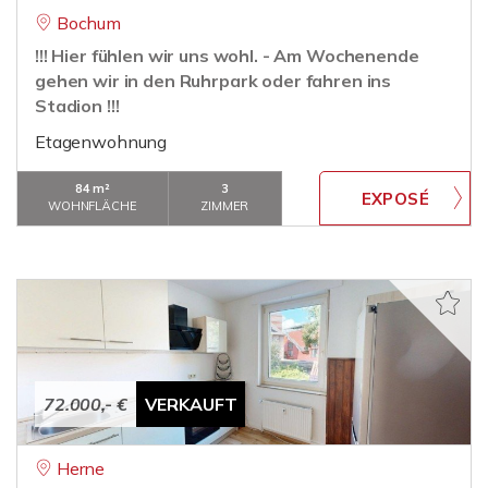
Bochum
!!! Hier fühlen wir uns wohl. - Am Wochenende
gehen wir in den Ruhrpark oder fahren ins
Stadion !!!
Etagenwohnung
84 m²
3
WOHNFLÄCHE
ZIMMER
72.000,- €
VERKAUFT
Herne