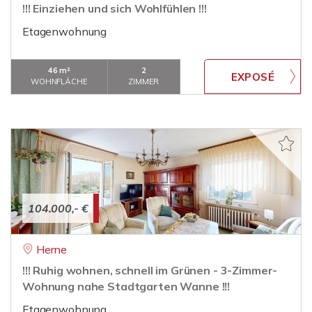
!!! Einziehen und sich Wohlfühlen !!!
Etagenwohnung
46 m²
2
WOHNFLÄCHE
ZIMMER
104.000,- €
Herne
!!! Ruhig wohnen, schnell im Grünen - 3-Zimmer-
Wohnung nahe Stadtgarten Wanne !!!
Etagenwohnung