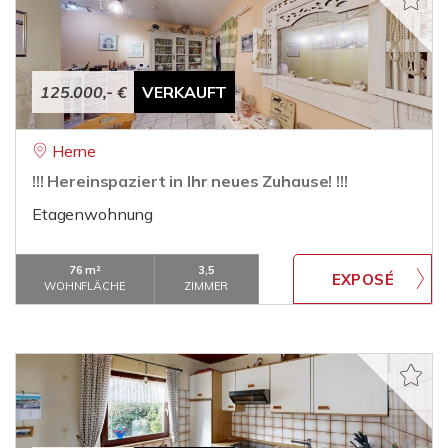
125.000,- €
VERKAUFT
Herne
!!! Hereinspaziert in Ihr neues Zuhause! !!!
Etagenwohnung
76 m²
3,5
WOHNFLÄCHE
ZIMMER