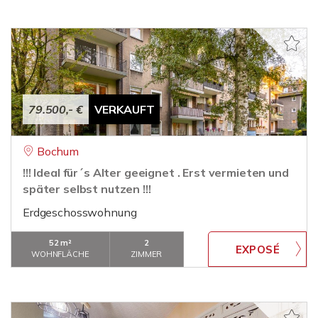
79.500,- €
VERKAUFT
Bochum
!!! Ideal für´s Alter geeignet . Erst vermieten und
später selbst nutzen !!!
Erdgeschosswohnung
52 m²
2
WOHNFLÄCHE
ZIMMER