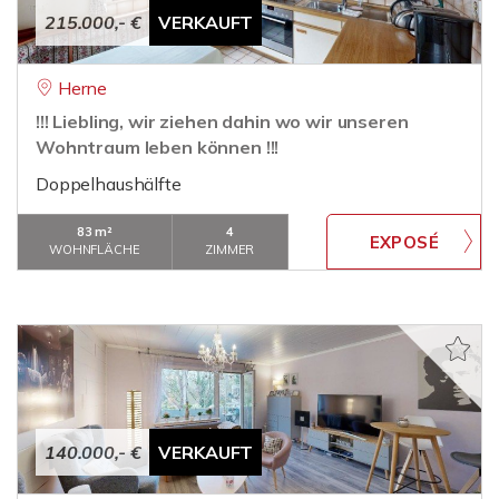
215.000,- €
VERKAUFT
Herne
!!! Liebling, wir ziehen dahin wo wir unseren
Wohntraum leben können !!!
Doppelhaushälfte
83 m²
4
WOHNFLÄCHE
ZIMMER
140.000,- €
VERKAUFT