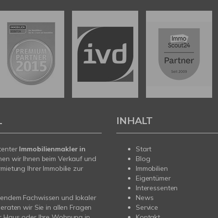
L
INHALT
tenter
Immobilienmakler in
Start
hen wir Ihnen beim Verkauf und
Blog
rmietung Ihrer Immobilie zur
Immobilien
Eigentümer
Interessenten
sendem Fachwissen und lokaler
News
beraten wir Sie in allen Fragen
Service
r Haus oder Ihre Wohnung in
Kontakt