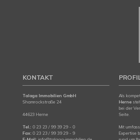
KONTAKT
PROFI
Talaga Immobilien
GmbH
Als kompe
Shamrockstraße 24
Herne
ste
bei der Ve
44623 Herne
Seite.
Tel.:
0 23 23 / 99 39 29 - 0
Mit umfas
Fax:
0 23 23 / 99 39 29 - 9
Expertise 
E-Mail:
info@talaga-immobilien.de
rund um Ih