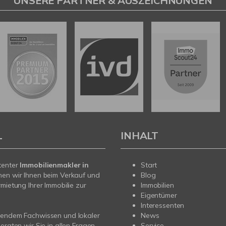
UNSERE PARTNER & AUSZEICHNUNGEN
L
INHALT
tenter
Immobilienmakler in
Start
hen wir Ihnen beim Verkauf und
Blog
rmietung Ihrer Immobilie zur
Immobilien
Eigentümer
Interessenten
sendem Fachwissen und lokaler
News
beraten wir Sie in allen Fragen
Service