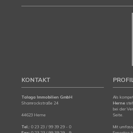
KONTAKT
PROFI
Talaga Immobilien
GmbH
Als kompe
Shamrockstraße 24
Herne
ste
bei der Ve
44623 Herne
Seite.
Tel.:
0 23 23 / 99 39 29 - 0
Mit umfas
Fax:
0 23 23 / 99 39 29 - 9
Expertise 