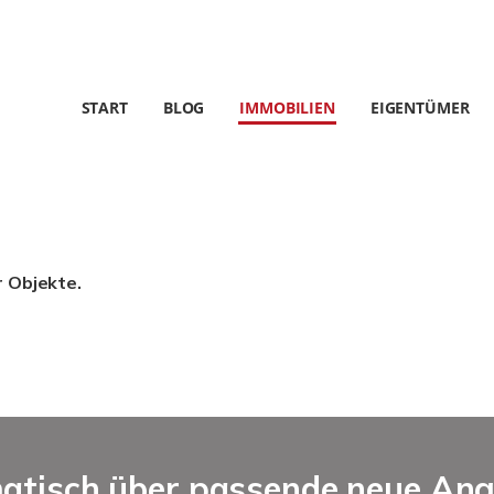
START
BLOG
IMMOBILIEN
EIGENTÜMER
r Objekte.
matisch über passende neue An