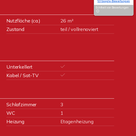
53 Google-Bewertungen
Echtheit von Bewertungen
Nutzfläche (ca.)
26 m²
Zustand
teil / vollrenoviert
Unterkellert
Kabel / Sat-TV
Schlafzimmer
3
WC
1
Heizung
Etagenheizung