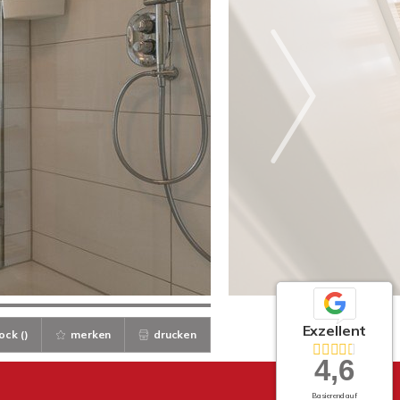
Exzellent
ock (
)
merken
drucken
4,6
Basierend auf