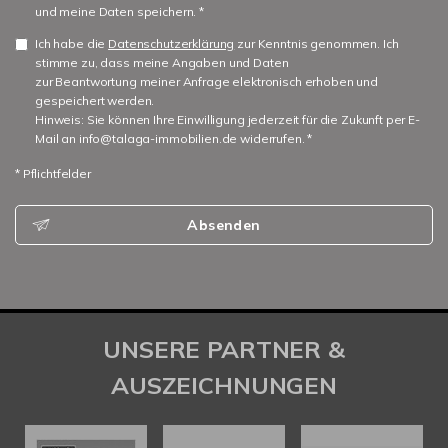
und meine Daten speichern. *
Ich habe die
Datenschutzerklärung
zur Kenntnis genommen. Ich
stimme zu, dass meine Angaben und Daten
zur Beantwortung meiner Anfrage elektronisch erhoben und
gespeichert werden.
Hinweis: Sie können Ihre Einwilligung jederzeit für die Zukunft per E-
Mail an info@talaga-immobilien.de widerrufen. *
* Pflichtfelder
Absenden
UNSERE PARTNER &
AUSZEICHNUNGEN