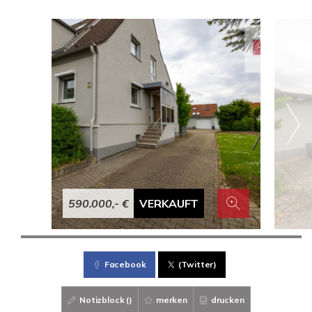
590.000,- €
VERKAUFT
Facebook
(Twitter)
Notizblock (
)
merken
drucken