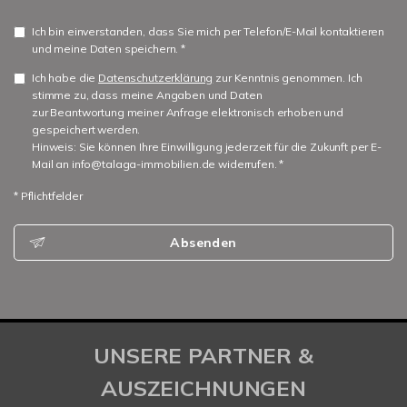
Ich bin einverstanden, dass Sie mich per Telefon/E-Mail kontaktieren
und meine Daten speichern. *
Ich habe die
Datenschutzerklärung
zur Kenntnis genommen. Ich
stimme zu, dass meine Angaben und Daten
zur Beantwortung meiner Anfrage elektronisch erhoben und
gespeichert werden.
Hinweis: Sie können Ihre Einwilligung jederzeit für die Zukunft per E-
Mail an info@talaga-immobilien.de widerrufen. *
* Pflichtfelder
Absenden
UNSERE PARTNER &
AUSZEICHNUNGEN