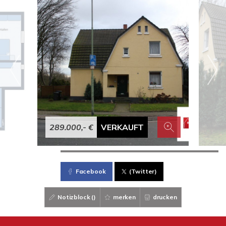
289.000,- €
VERKAUFT
Facebook
(Twitter)
Notizblock (
)
merken
drucken