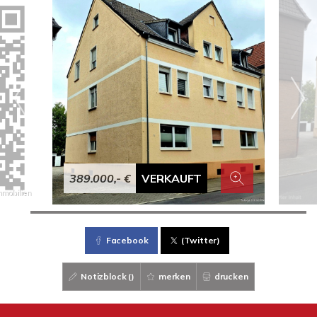
389.000,- €
VERKAUFT
Facebook
(Twitter)
Notizblock (
)
merken
drucken