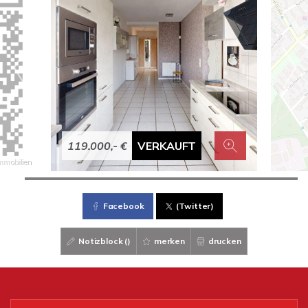
119.000,- €
VERKAUFT
Facebook
(Twitter)
Notizblock (
)
merken
drucken