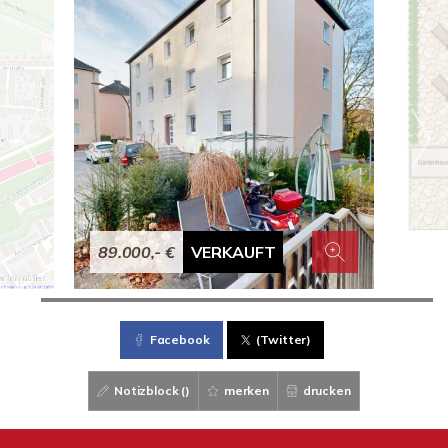
89.000,- €
VERKAUFT
Facebook
(Twitter)
Notizblock (
)
merken
drucken