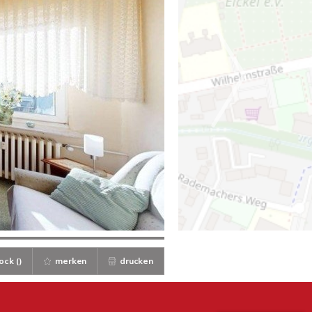
ock (
)
merken
drucken