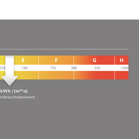
 kWh / (m²*a)
verbrauchskennwert