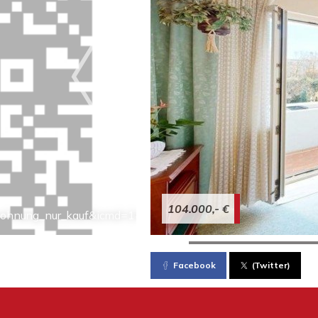
104.000,- €
le_wohnung_nur_kauf&icmd=14483653955932
Facebook
(Twitter)