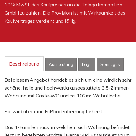
19% MwSt. des Kaufpreises an die Talaga Immobilien
GmbH zu zahlen. Die Provision ist mit Wirksamkeit des
Kaufvertrages verdient und fällig.
Beschreibung
Ausstattung
Lage
Sonstiges
Bei diesem Angebot handelt es sich um eine wirklich sehr
schöne, helle und hochwertig ausgestattete 3,5-Zimmer-
Wohnung mit Gäste-WC und ca. 102m² Wohnfläche.
Sie wird über eine Fußbodenheizung beheizt.
Das 4-Familienhaus, in welchem sich Wohnung befindet,
liegt im begehrten Stadtteil Herne Süd. Es wurde etwa im