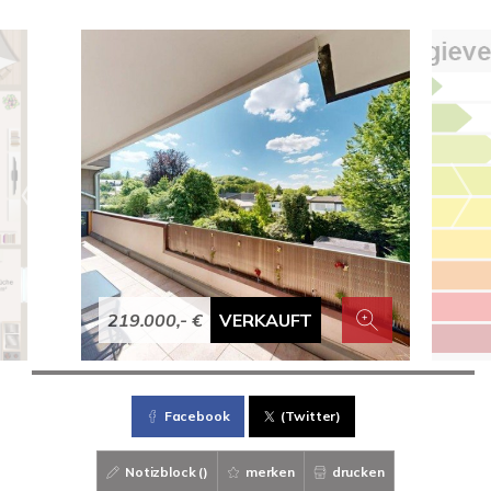
219.000,- €
VERKAUFT
Facebook
(Twitter)
Notizblock (
)
merken
drucken