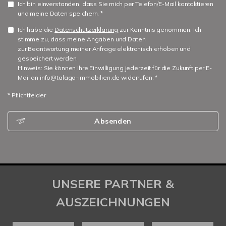
Ich bin einverstanden, dass Sie mich per Telefon/E-Mail kontaktieren
und meine Daten speichern. *
Ich habe die
Datenschutzerklärung
zur Kenntnis genommen. Ich
stimme zu, dass meine Angaben und Daten
zur Beantwortung meiner Anfrage elektronisch erhoben und
gespeichert werden.
Hinweis: Sie können Ihre Einwilligung jederzeit für die Zukunft per E-
Mail an info@talaga-immobilien.de widerrufen. *
* Pflichtfelder
Absenden
UNSERE PARTNER &
AUSZEICHNUNGEN