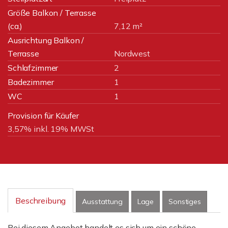
Größe Balkon / Terrasse
(ca.)
7,12 m²
Ausrichtung Balkon /
Terrasse
Nordwest
Schlafzimmer
2
Badezimmer
1
WC
1
Provision für Käufer
3,57% inkl. 19% MWSt
Beschreibung
Ausstattung
Lage
Sonstiges
Bei diesem Angebot handelt es sich um ein schöne,