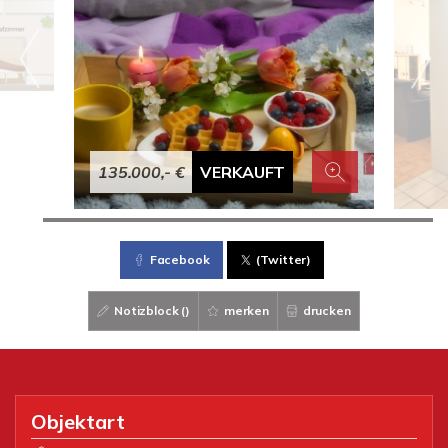
135.000,- €
VERKAUFT
Facebook
(Twitter)
Notizblock (
)
merken
drucken
Objektart