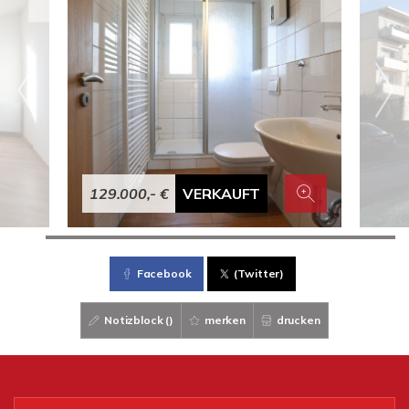
129.000,- €
VERKAUFT
Facebook
(Twitter)
Notizblock (
)
merken
drucken